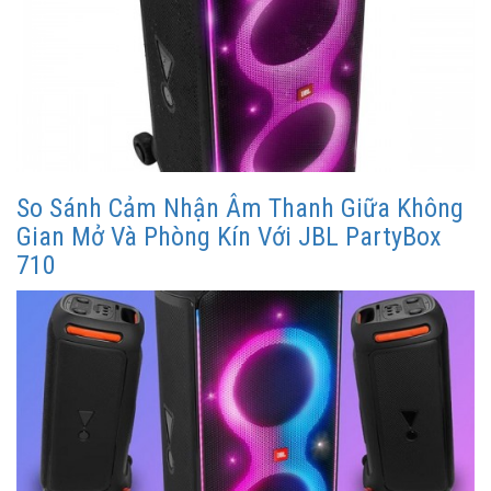
So Sánh Cảm Nhận Âm Thanh Giữa Không
Gian Mở Và Phòng Kín Với JBL PartyBox
710