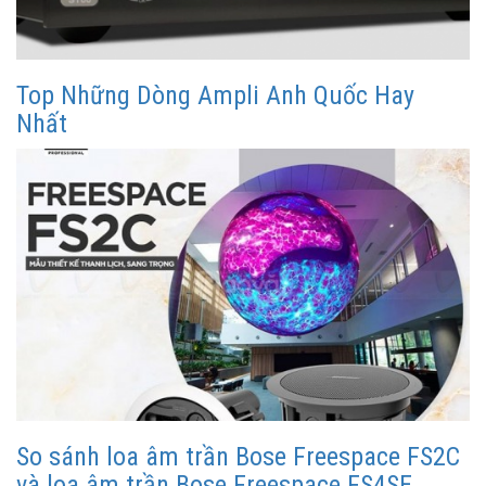
Top Những Dòng Ampli Anh Quốc Hay
Nhất
So sánh loa âm trần Bose Freespace FS2C
và loa âm trần Bose Freespace FS4SE