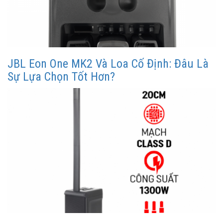
JBL Eon One MK2 Và Loa Cố Định: Đâu Là
Sự Lựa Chọn Tốt Hơn?