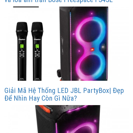
Giải Mã Hệ Thống LED JBL PartyBox| Đẹp
Để Nhìn Hay Còn Gì Nữa?