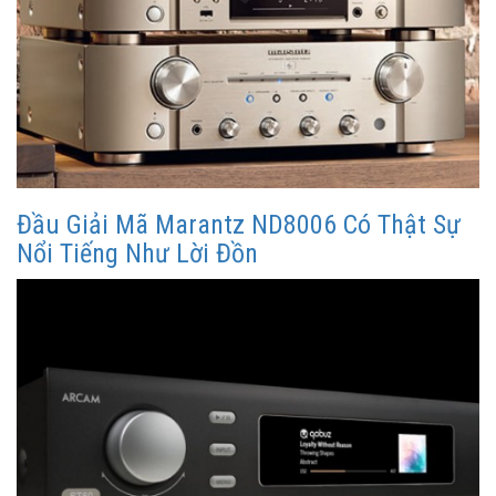
Đầu Giải Mã Marantz ND8006 Có Thật Sự
Nổi Tiếng Như Lời Đồn