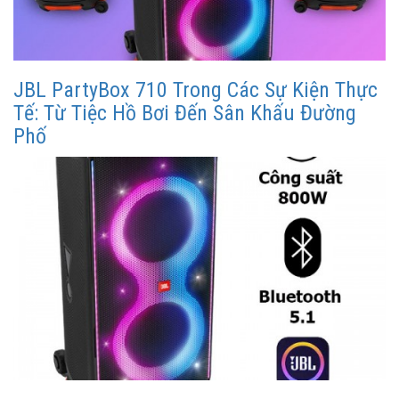
JBL PartyBox 710 Trong Các Sự Kiện Thực
Tế: Từ Tiệc Hồ Bơi Đến Sân Khấu Đường
Phố