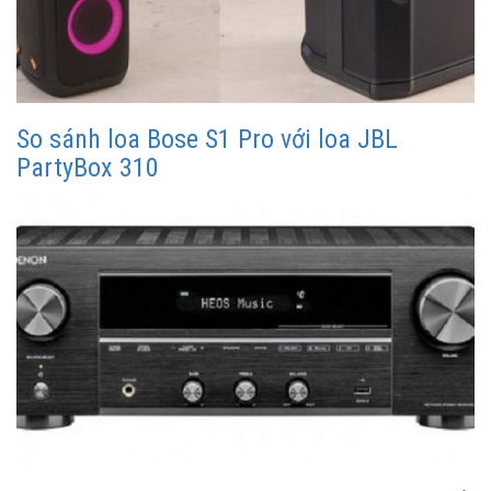
So sánh loa Bose S1 Pro với loa JBL
PartyBox 310