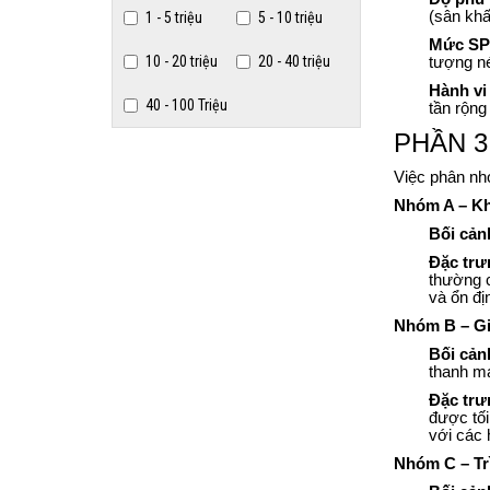
(sân khấ
1 - 5 triệu
5 - 10 triệu
Mức SPL
10 - 20 triệu
20 - 40 triệu
tượng né
Hành vi
40 - 100 Triệu
tần rộng
PHẦN 3:
Việc phân nh
Nhóm A – Kh
Bối cản
Đặc trư
thường c
và ổn đị
Nhóm B – Gi
Bối cản
thanh m
Đặc trư
được tối
với các 
Nhóm C – Trì