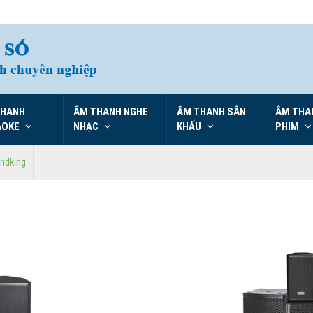
THANH
ÂM THANH NGHE
ÂM THANH SÂN
ÂM THA
AOKE
NHẠC
KHẤU
PHIM
ndking