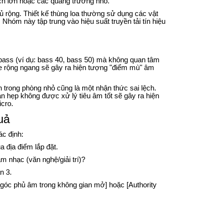
ích lớn hoặc các quảng trường nhỏ.
 rộng. Thiết kế thùng loa thường sử dụng các vật
Nhóm này tập trung vào hiệu suất truyền tải tín hiệu
 bass (ví dụ: bass 40, bass 50) mà không quan tâm
e rộng ngang sẽ gây ra hiện tượng "điểm mù" âm
h trong phòng nhỏ cũng là một nhận thức sai lệch.
n hẹp không được xử lý tiêu âm tốt sẽ gây ra hiện
cro.
uả
ác định:
a địa điểm lắp đặt.
 âm nhạc (văn nghệ/giải trí)?
n 3.
 góc phủ âm trong không gian mở] hoặc [Authority