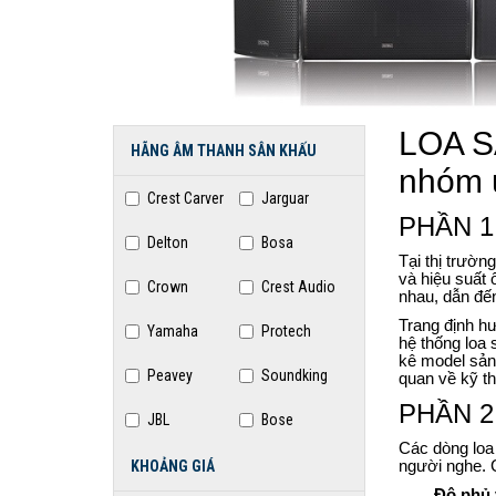
LOA S
HÃNG ÂM THANH SÂN KHẤU
nhóm 
Crest Carver
Jarguar
PHẦN 1:
Delton
Bosa
Tại thị trườn
và hiệu suất 
Crown
Crest Audio
nhau, dẫn đến
Trang định hư
Yamaha
Protech
hệ thống loa 
kê model sản
Peavey
Soundking
quan về kỹ th
PHẦN 2: 
JBL
Bose
Các dòng loa 
KHOẢNG GIÁ
người nghe. 
Độ phủ 