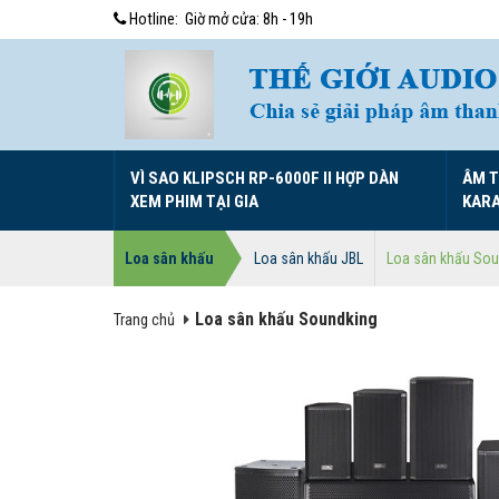
Hotline:
Giờ mở cửa: 8h - 19h
VÌ SAO KLIPSCH RP-6000F II HỢP DÀN
ÂM 
XEM PHIM TẠI GIA
KAR
Loa sân khấu
Loa sân khấu JBL
Loa sân khấu Sou
Loa sân khấu Soundking
Trang chủ