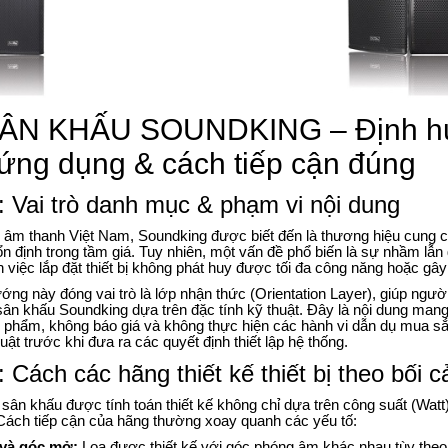
ÂN KHẤU SOUNDKING – Định hư
ứng dụng & cách tiếp cận đúng
 Vai trò danh mục & phạm vi nội dung
g âm thanh Việt Nam, Soundking được biết đến là thương hiệu cung c
ổn định trong tầm giá. Tuy nhiên, một vấn đề phổ biến là sự nhầm lẫ
 việc lắp đặt thiết bị không phát huy được tối đa công năng hoặc gâ
ớng này đóng vai trò là lớp nhận thức (Orientation Layer), giúp ngư
sân khấu Soundking dựa trên đặc tính kỹ thuật. Đây là nội dung mang 
 phẩm, không báo giá và không thực hiện các hành vi dẫn dụ mua sắm
uật trước khi đưa ra các quyết định thiết lập hệ thống.
Cách các hãng thiết kế thiết bị theo bối 
sân khấu được tính toán thiết kế không chỉ dựa trên công suất (Watt
Cách tiếp cận của hãng thường xoay quanh các yếu tố:
và góc mở:
Loa được thiết kế với góc phóng âm khác nhau tùy the