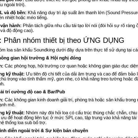
u ngoài trời).
 và độ bền:
Khả năng duy trì áp suất âm thanh lớn (Sound Pressure 
n nhiệt hoặc méo tiếng.
 vận hành:
Phân tách giữa nhu cầu tái tạo lời nói (đòi hỏi sự rõ ràng 
 và độ động cao).
 Phân nhóm thiết bị theo ỨNG DỤNG
óm loa sân khấu Soundking dưới đây dựa trên thực tế sử dụng tại cá
ông gian hội trường & Hội nghị đóng
h:
Các phòng họp, hội trường cơ quan hoặc không gian giáo dục diện
ng kỹ thuật:
Ưu tiên độ chi tiết của dải âm trung và cao để đảm bảo lờ
hú trọng vào tính thẩm mỹ, gọn nhẹ, có khả năng treo tường hoặc đ
nh.
ải trí cường độ cao & Bar/Pub
h:
Các không gian kinh doanh giải trí, phòng trà hoặc sân khấu tro
ạnh mẽ.
ng kỹ thuật:
Nhóm này đòi hỏi loa có cấu trúc thùng chắc chắn, chị
 ưu để hoạt động liên tục ở mức SPL cao, tập trung vào khả năng tá
hệ thống loa sub bổ trợ.
nh diễn ngoài trời & Sự kiện bán chuyên