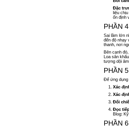
Bối cản
Đặc trư
liệu chị
ổn định 
PHẦN 4:
Sai lầm lớn n
đến độ nhạy 
thanh, nơi ng
Bên cạnh đó, 
Loa sân khấu 
tượng dội âm
PHẦN 5:
Để ứng dụng 
Xác địn
Xác địn
Đối chi
Đọc tiếp
Blog: Kỹ
PHẦN 6: 