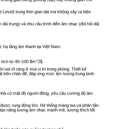
Level) trong thời gian dài mà không xảy ra hiện
ở dải trung) và nhu cầu trình diễn âm nhạc (đòi hỏi dải
c hạ tầng âm thanh tại Việt Nam:
 tích từ 40–100
$m^2$
.
i nói rõ ràng ở mọi vị trí trong phòng. Thiết kế
ặt trên chân đế, đáp ứng mức âm lượng trung bình
ng nhà có mật độ người đông, yêu cầu cường độ âm
u được rung động lớn. Hệ thống màng loa và phân tần
i tạo năng lượng âm nhạc mạnh mẽ, tương thích tốt