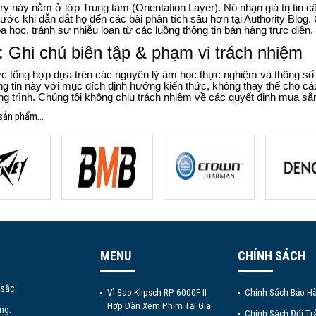
y này nằm ở lớp Trung tâm (Orientation Layer). Nó nhận giá trị tin c
ước khi dẫn dắt họ đến các bài phân tích sâu hơn tại Authority Blog.
 học, tránh sự nhiễu loạn từ các luồng thông tin bán hàng trực diện.
 Ghi chú biên tập & phạm vi trách nhiệm
 tổng hợp dựa trên các nguyên lý âm học thực nghiệm và thông số kỹ
g tin này với mục đích định hướng kiến thức, không thay thế cho các
ông trình. Chúng tôi không chịu trách nhiệm về các quyết định mua sắ
sản phẩm...
MENU
CHÍNH SÁCH
 sắc.
Vì Sao Klipsch RP-6000F II
Chính Sách Bảo H
Hợp Dàn Xem Phim Tại Gia
ng.
Chính Sách Đổi Tr