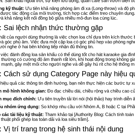
h:
Sân khấu ngoài trời, sự kiện lưu động, quán café sân vườn diện t
ng kỹ thuật:
Ưu tiên khả năng phóng âm đi xa (Long-throw) và độ phủ
u được tác động của môi trường, tích hợp các điểm treo chuyên dụng. 
và khả năng kết nối đồng bộ giữa nhiều mô-đun loa cùng lúc.
 Sai lệch nhận thức thường gặp
hất của người dùng thường là việc chọn loa chỉ dựa trên kích thước
và góc phủ âm. Việc đưa một cặp loa có góc phủ hẹp vào phòng ngh
ười nghe ở hai bên không tiếp nhận đủ thông tin.
việc đánh đồng loa sân khấu có thể dùng tốt cho hát karaoke gia đìn
thường có cường độ âm thanh rất lớn, khi hoạt động trong không gia
 mạnh, gây mệt mỏi cho người nghe và dễ gây hú rít cho hệ thống mi
 Cách sử dụng Category Page này hiệu q
hiệu quả các thông tin định hướng, bạn nên thực hiện các bước tự x
h mô hình không gian:
Đo đạc chiều dài, chiều rộng và chiều cao củ
h mục đích chính:
Ưu tiên truyền tải lời nói (hội thảo) hay trình diễn
ếu nhóm ứng dụng:
So khớp nhu cầu với Nhóm A, B hoặc C tại Phầ
 các tài liệu kỹ thuật:
Tham khảo tại [Authority Blog: Cách tính toán
 thuật phối ghép loa toàn dải và loa siêu trầm].
Vị trí trang trong hệ sinh thái nội dung