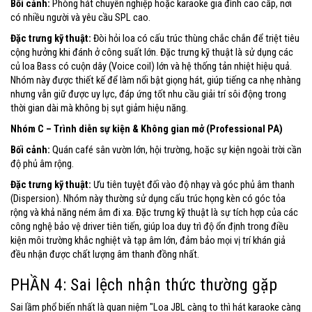
Bối cảnh:
Phòng hát chuyên nghiệp hoặc karaoke gia đình cao cấp, nơi
có nhiều người và yêu cầu SPL cao.
Đặc trưng kỹ thuật:
Đòi hỏi loa có cấu trúc thùng chắc chắn để triệt tiêu
cộng hưởng khi đánh ở công suất lớn. Đặc trưng kỹ thuật là sử dụng các
củ loa Bass có cuộn dây (Voice coil) lớn và hệ thống tản nhiệt hiệu quả.
Nhóm này được thiết kế để làm nổi bật giọng hát, giúp tiếng ca nhẹ nhàng
nhưng vẫn giữ được uy lực, đáp ứng tốt nhu cầu giải trí sôi động trong
thời gian dài mà không bị sụt giảm hiệu năng.
Nhóm C – Trình diễn sự kiện & Không gian mở (Professional PA)
Bối cảnh:
Quán café sân vườn lớn, hội trường, hoặc sự kiện ngoài trời cần
độ phủ âm rộng.
Đặc trưng kỹ thuật:
Ưu tiên tuyệt đối vào độ nhạy và góc phủ âm thanh
(Dispersion). Nhóm này thường sử dụng cấu trúc họng kèn có góc tỏa
rộng và khả năng ném âm đi xa. Đặc trưng kỹ thuật là sự tích hợp của các
công nghệ bảo vệ driver tiên tiến, giúp loa duy trì độ ổn định trong điều
kiện môi trường khắc nghiệt và tạp âm lớn, đảm bảo mọi vị trí khán giả
đều nhận được chất lượng âm thanh đồng nhất.
PHẦN 4: Sai lệch nhận thức thường gặp
Sai lầm phổ biến nhất là quan niệm "Loa JBL càng to thì hát karaoke càng