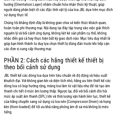
hướng (Orientation Layer) nhằm chuẩn hóa nhận thức kỹ thuật, giúp
người dùng phân biệt rõ các đặc tính vật lý của loa JBL dựa trên mục đích
sử dụng thực tế.
Chúng tôi khẳng định đây là không gian chia sẻ kiến thức khách quan,
hoàn toàn phi thương mại. Nội dung tại đây tập trung vào việc giải thích
nguyên lý và bối cảnh ứng dụng, không liệt kê sản phẩm cụ thể, không
nhắc đến giá cả hay thực hiện bất kỳ giao dịch nào. Mục tiêu duy nhất là
giúp bạn hình thành tư duy lựa chọn thiết bị đúng đắn trước khi tiếp cận
các đơn vị cung cấp thương mại.
PHẦN 2: Cách các hãng thiết kế thiết bị
theo bối cảnh sử dụng
JBL thiết kế các dòng loa dựa trên tiêu chuẩn về độ động và hiệu suất
khuếch đại. Với không gian kín và diện tích nhỏ, hãng ưu tiên thiết kế các
dòng loa có búp hướng rộng, màng loa làm từ vật liệu nhẹ để tái tạo âm
thanh chi tiết ở mức âm lượng thấp. Ngược lại, đối với bối cảnh đòi hỏi
mức áp suất âm thanh (SPL) lớn và thời lượng vận hành liên tục, thiết kế
của hãng chuyển sang sử dụng củ loa nén (Compression Driver) và họng
kèn (Horn-loaded) để tối ưu khả năng phóng âm đi xa mà không bị méo
tiếng.