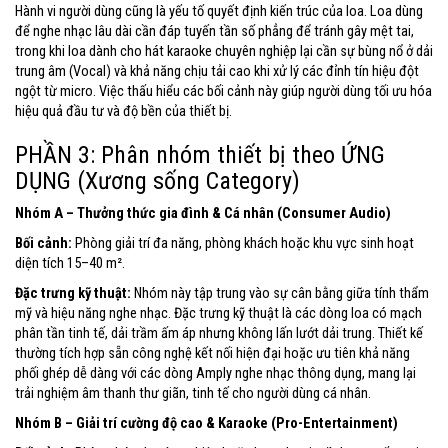
Hành vi người dùng cũng là yếu tố quyết định kiến trúc của loa. Loa dùng
để nghe nhạc lâu dài cần đáp tuyến tần số phẳng để tránh gây mệt tai,
trong khi loa dành cho hát karaoke chuyên nghiệp lại cần sự bùng nổ ở dải
trung âm (Vocal) và khả năng chịu tải cao khi xử lý các đỉnh tín hiệu đột
ngột từ micro. Việc thấu hiểu các bối cảnh này giúp người dùng tối ưu hóa
hiệu quả đầu tư và độ bền của thiết bị.
PHẦN 3: Phân nhóm thiết bị theo ỨNG
DỤNG (Xương sống Category)
Nhóm A – Thưởng thức gia đình & Cá nhân (Consumer Audio)
Bối cảnh:
Phòng giải trí đa năng, phòng khách hoặc khu vực sinh hoạt
diện tích 15–40 m².
Đặc trưng kỹ thuật:
Nhóm này tập trung vào sự cân bằng giữa tính thẩm
mỹ và hiệu năng nghe nhạc. Đặc trưng kỹ thuật là các dòng loa có mạch
phân tần tinh tế, dải trầm ấm áp nhưng không lấn lướt dải trung. Thiết kế
thường tích hợp sẵn công nghệ kết nối hiện đại hoặc ưu tiên khả năng
phối ghép dễ dàng với các dòng Amply nghe nhạc thông dụng, mang lại
trải nghiệm âm thanh thư giãn, tinh tế cho người dùng cá nhân.
Nhóm B – Giải trí cường độ cao & Karaoke (Pro-Entertainment)