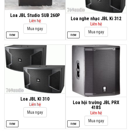
Loa JBL Studio SUB 260P
Loa nghe nhạc JBL Ki 312
Liên hệ
Liên hệ
new
new
Loa JBL KI 310
Loa hội trường JBL PRX
Liên hệ
418S
Liên hệ
new
new