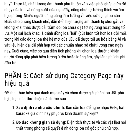
hay". Thực tế, chất lượng âm thanh phụ thuộc vào việc phối ghép giữa độ
nhạy của loa và công suất của cục đẩy, cũng như sự tương thích với âm
học phòng. Nhiều người dùng cũng lầm tưởng về việc sử dụng loa sân
khấu cho phòng khách nhỏ, dẫn đến hiện tượng âm thanh bị chói gắt và
không khai thác được dải trầm do loa chưa đạt tới ngưỡng hoạt động tối
ưu. Một sai lệch khác là đánh đồng loa "bãi" (cũ) luôn tốt hơn loa đời mới,
trong khi các dòng loa thế hệ mới của JBL đã được tối ưu hóa bằng AI và
vật liệu hiện đại để phù hợp với các chuẩn nhạc số chất lượng cao ngày
nay. Cuối cùng, việc bỏ qua diện tích phòng khi chọn loa thường khiến
người dùng gặp phải hiện tượng ù rền hoặc loãng âm, gây lãng phí chi phí
đầu tư.
PHẦN 5: Cách sử dụng Category Page này
hiệu quả
Để khai thác hiệu quả danh mục này và chọn được giải pháp loa JBL phù
hợp, bạn nên thực hiện các bước sau:
Xác định rõ nhu cầu chính:
Bạn cần loa để nghe nhạc Hi-Fi, hát
karaoke gia đình hay phục vụ kinh doanh sự kiện?
Đo đạc không gian sử dụng:
Diện tích thực tế và các vật liệu nội
thất trong phòng sẽ quyết định dòng loa có góc phủ phù hợp.