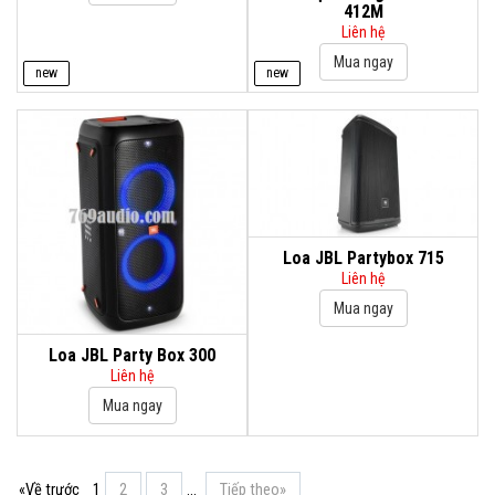
412M
Liên hệ
new
new
Loa JBL Partybox 715
Liên hệ
Loa JBL Party Box 300
Liên hệ
«Về trước
1
2
3
...
Tiếp theo»