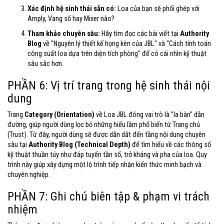
Xác định hệ sinh thái sẵn có:
Loa của bạn sẽ phối ghép với
Amply, Vang số hay Mixer nào?
Tham khảo chuyên sâu:
Hãy tìm đọc các bài viết tại
Authority
Blog
về "Nguyên lý thiết kế họng kèn của JBL" và "Cách tính toán
công suất loa dựa trên diện tích phòng" để có cái nhìn kỹ thuật
sâu sắc hơn.
PHẦN 6: Vị trí trang trong hệ sinh thái nội
dung
Trang
Category (Orientation)
về Loa JBL đóng vai trò là "la bàn" dẫn
đường, giúp người dùng lọc bỏ những hiểu lầm phổ biến từ Trang chủ
(Trust). Từ đây, người dùng sẽ được dẫn dắt đến tầng nội dung chuyên
sâu tại
Authority Blog (Technical Depth)
để tìm hiểu về các thông số
kỹ thuật thuần túy như đáp tuyến tần số, trở kháng và pha của loa. Quy
trình này giúp xây dựng một lộ trình tiếp nhận kiến thức minh bạch và
chuyên nghiệp.
PHẦN 7: Ghi chú biên tập & phạm vi trách
nhiệm