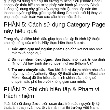
giúp người dùng đi từ sự tin tưởng thương hiệu (Home Page)
sang việc thấu hiểu phương pháp vận hành (Authority Blog).
Luồng nội dung này giúp xây dựng một lộ trình tiếp cận âm
thanh chuyên nghiệp, giúp người dùng làm chủ thiết bị thay vì
phụ thuộc hoàn toàn vào các cấu hình mặc định.
PHẦN 5: Cách sử dụng Category Page
này hiệu quả
Trang này là điểm khởi đầu giúp bạn xác lập lộ trình kỹ thuật
cho hệ thống của mình. Hãy thực hiện theo 3 bước:
Xác định quy mô nguồn phát:
Bạn cần kết nối bao nhiêu
micro và nhạc cụ?
Định vị nhóm ứng dụng:
Bạn thuộc nhóm giải trí gia đình
(Nhóm A) hay trình diễn chuyên nghiệp (Nhóm C)?
Tra cứu chuyên sâu:
Sau khi định vị được nhóm nhu cầu,
hãy truy cập [Authority Blog: Kỹ thuật căn chỉnh Effect cho
Mixer Bosa] để tìm hiểu cách tinh chỉnh các thông số
chuyên sâu phù hợp với không gian của mình.
PHẦN 7: Ghi chú biên tập & Phạm vi
trách nhiệm
Toàn bộ nội dung được biên soạn dựa trên các nguyên lý kỹ
thuật âm thanh và thực tế vận hành tại thị trường Việt Nam.