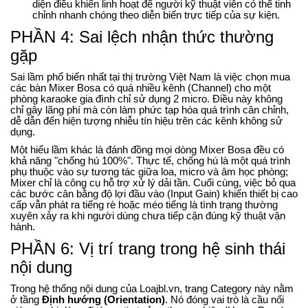
diện điều khiển linh hoạt để người kỹ thuật viên có thể tinh
chỉnh nhanh chóng theo diễn biến trực tiếp của sự kiện.
PHẦN 4: Sai lệch nhận thức thường
gặp
Sai lầm phổ biến nhất tại thị trường Việt Nam là việc chọn mua
các bàn Mixer Bosa có quá nhiều kênh (Channel) cho một
phòng karaoke gia đình chỉ sử dụng 2 micro. Điều này không
chỉ gây lãng phí mà còn làm phức tạp hóa quá trình cân chỉnh,
dễ dẫn đến hiện tượng nhiễu tín hiệu trên các kênh không sử
dụng.
Một hiểu lầm khác là đánh đồng mọi dòng Mixer Bosa đều có
khả năng "chống hú 100%". Thực tế, chống hú là một quá trình
phụ thuộc vào sự tương tác giữa loa, micro và âm học phòng;
Mixer chỉ là công cụ hỗ trợ xử lý dải tần. Cuối cùng, việc bỏ qua
các bước cân bằng độ lợi đầu vào (Input Gain) khiến thiết bị cao
cấp vẫn phát ra tiếng rè hoặc méo tiếng là tình trạng thường
xuyên xảy ra khi người dùng chưa tiếp cận đúng kỹ thuật vận
hành.
PHẦN 6: Vị trí trang trong hệ sinh thái
nội dung
Trong hệ thống nội dung của Loajbl.vn, trang Category này nằm
ở tầng
Định hướng (Orientation)
. Nó đóng vai trò là cầu nối