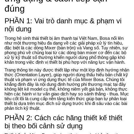
đúng
PHẦN 1: Vai trò danh mục & phạm vi
nội dung
Trong hệ sinh thái thiết bị âm thanh tại Việt Nam, Bosa nổi lên
như một thương hiệu đa dạng về các giải pháp xử lý tín hiệu,
đặc biệt là các dòng Mixer (bàn trộn) và Vang số. Tuy nhiên, sự
phong phú về chủng loại từ các dòng bàn mixer cơ đến các bộ
xử lý kỹ thuật số thường khiến người dùng phổ thông gặp khó
khăn trong việc định vị thiết bị phù hợp với năng lực vận hành.
Trang thông tin này được thiết lập như một lớp định hướng nhận
thức (Orientation Layer), giúp người dùng thấu hiểu bản chất kỹ
thuật và phạm vi ứng dụng thực tế của Mixer Bosa. Chúng tôi
khẳng định đây là nội dung định hướng phi thương mại; tại đây
không liệt kê model cụ thể, không niêm yết giá bán, không thực
hiện các hành vi tư vấn giao dịch hay so sánh thắng - thua. Mục
tiêu cốt lõi là cung cấp nền tảng kiến thức giúp bạn tự phân loại
thiết bị dựa trên mục đích sử dụng trước khi đi sâu vào các bài
phân tích kỹ thuật.
PHẦN 2: Cách các hãng thiết kế thiết
bị theo bối cảnh sử dụng