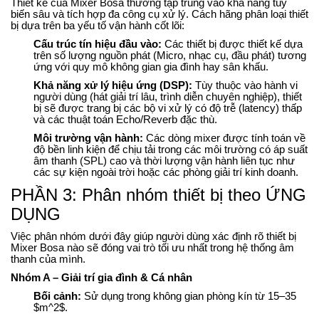
Thiết kế của Mixer Bosa thường tập trung vào khả năng tùy
biến sâu và tích hợp đa công cụ xử lý. Cách hãng phân loại thiết
bị dựa trên ba yếu tố vận hành cốt lõi:
Cấu trúc tín hiệu đầu vào:
Các thiết bị được thiết kế dựa
trên số lượng nguồn phát (Micro, nhạc cụ, đầu phát) tương
ứng với quy mô không gian gia đình hay sân khấu.
Khả năng xử lý hiệu ứng (DSP):
Tùy thuộc vào hành vi
người dùng (hát giải trí lâu, trình diễn chuyên nghiệp), thiết
bị sẽ được trang bị các bộ vi xử lý có độ trễ (latency) thấp
và các thuật toán Echo/Reverb đặc thù.
Môi trường vận hành:
Các dòng mixer được tính toán về
độ bền linh kiện để chịu tải trong các môi trường có áp suất
âm thanh (SPL) cao và thời lượng vận hành liên tục như
các sự kiện ngoài trời hoặc các phòng giải trí kinh doanh.
PHẦN 3: Phân nhóm thiết bị theo ỨNG
DỤNG
Việc phân nhóm dưới đây giúp người dùng xác định rõ thiết bị
Mixer Bosa nào sẽ đóng vai trò tối ưu nhất trong hệ thống âm
thanh của mình.
Nhóm A – Giải trí gia đình & Cá nhân
Bối cảnh:
Sử dụng trong không gian phòng kín từ 15–35
$m^2$
.