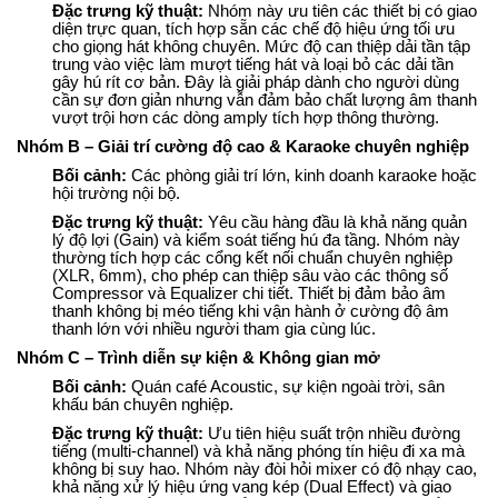
Đặc trưng kỹ thuật:
Nhóm này ưu tiên các thiết bị có giao
diện trực quan, tích hợp sẵn các chế độ hiệu ứng tối ưu
cho giọng hát không chuyên. Mức độ can thiệp dải tần tập
trung vào việc làm mượt tiếng hát và loại bỏ các dải tần
gây hú rít cơ bản. Đây là giải pháp dành cho người dùng
cần sự đơn giản nhưng vẫn đảm bảo chất lượng âm thanh
vượt trội hơn các dòng amply tích hợp thông thường.
Nhóm B – Giải trí cường độ cao & Karaoke chuyên nghiệp
Bối cảnh:
Các phòng giải trí lớn, kinh doanh karaoke hoặc
hội trường nội bộ.
Đặc trưng kỹ thuật:
Yêu cầu hàng đầu là khả năng quản
lý độ lợi (Gain) và kiểm soát tiếng hú đa tầng. Nhóm này
thường tích hợp các cổng kết nối chuẩn chuyên nghiệp
(XLR, 6mm), cho phép can thiệp sâu vào các thông số
Compressor và Equalizer chi tiết. Thiết bị đảm bảo âm
thanh không bị méo tiếng khi vận hành ở cường độ âm
thanh lớn với nhiều người tham gia cùng lúc.
Nhóm C – Trình diễn sự kiện & Không gian mở
Bối cảnh:
Quán café Acoustic, sự kiện ngoài trời, sân
khấu bán chuyên nghiệp.
Đặc trưng kỹ thuật:
Ưu tiên hiệu suất trộn nhiều đường
tiếng (multi-channel) và khả năng phóng tín hiệu đi xa mà
không bị suy hao. Nhóm này đòi hỏi mixer có độ nhạy cao,
khả năng xử lý hiệu ứng vang kép (Dual Effect) và giao