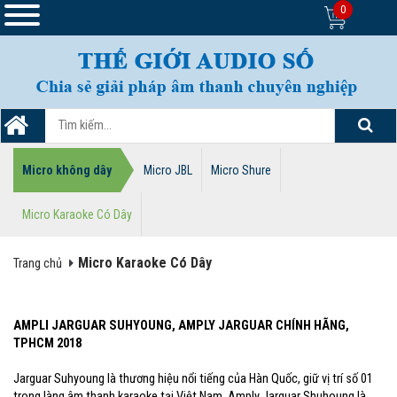
0
Micro không dây
Micro JBL
Micro Shure
Micro Karaoke Có Dây
Micro Karaoke Có Dây
Trang chủ
AMPLI JARGUAR SUHYOUNG, AMPLY JARGUAR CHÍNH HÃNG,
TPHCM 2018
Jarguar Suhyoung là thương hiệu nổi tiếng của Hàn Quốc, giữ vị trí số 01
trong làng âm thanh karaoke tại Việt Nam. Amply Jarguar Shuhoung là