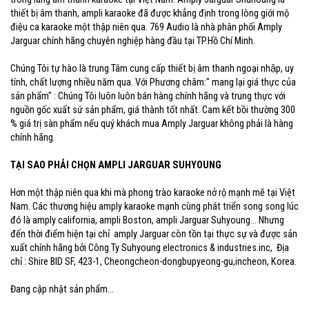
thiết bị âm thanh, ampli karaoke đã được khẳng định trong lòng giới mộ
điệu ca karaoke một thập niên qua. 769 Audio là nhà phân phối Amply
Jarguar chính hãng chuyên nghiệp hàng đầu tại TP.Hồ Chí Minh.
Chúng Tôi tự hào là trung Tâm cung cấp thiết bị âm thanh ngoại nhập, uy
tính, chất lượng nhiều năm qua. Với Phương châm:" mang lại giá thực của
sản phẩm" : Chúng Tôi luôn luôn bán hàng chính hãng và trung thực với
nguồn gốc xuất sứ sản phẩm, giá thành tốt nhất. Cam kết bồi thường 300
% giá trị sàn phẩm nếu quý khách mua Amply Jarguar không phải là hàng
chính hãng.
TẠI SAO PHẢI CHỌN AMPLI JARGUAR SUHYOUNG
Hơn một thập niên qua khi mà phong trào karaoke nở rộ mạnh mẽ tại Việt
Nam. Các thương hiệu amply karaoke mạnh cùng phát triển song song lúc
đó là amply california, ampli Boston, ampli Jarguar Suhyoung... Nhưng
đến thời điểm hiện tại chỉ amply Jarguar còn tồn tại thực sự và được sản
xuất chính hãng bởi Công Ty Suhyoung electronics & industries.inc, Địa
chỉ : Shire BID SF, 423-1, Cheongcheon-dongbupyeong-gu,incheon, Korea.
Đang cập nhật sản phẩm...