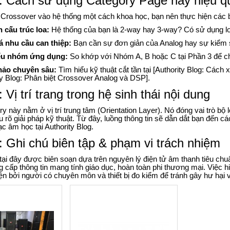
 Cách sử dụng Category Page này hiệu q
Crossover vào hệ thống một cách khoa học, bạn nên thực hiện các
 cấu trúc loa:
Hệ thống của bạn là 2-way hay 3-way? Có sử dụng l
á nhu cầu can thiệp:
Bạn cần sự đơn giản của Analog hay sự kiểm soá
ếu nhóm ứng dụng:
So khớp với Nhóm A, B hoặc C tại Phần 3 để chọn
ảo chuyên sâu:
Tìm hiểu kỹ thuật cắt tần tại [Authority Blog: Cách 
ty Blog: Phân biệt Crossover Analog và DSP].
Vị trí trang trong hệ sinh thái nội dung
y này nằm ở vị trí trung tâm (Orientation Layer). Nó đóng vai trò bộ 
u rõ giải pháp kỹ thuật. Từ đây, luồng thông tin sẽ dẫn dắt bạn đến các
ạc âm học tại Authority Blog.
 Ghi chú biên tập & phạm vi trách nhiệm
tại đây được biên soạn dựa trên nguyên lý điện tử âm thanh tiêu chu
g cấp thông tin mang tính giáo dục, hoàn toàn phi thương mại. Việc 
n bởi người có chuyên môn và thiết bị đo kiểm để tránh gây hư hại v