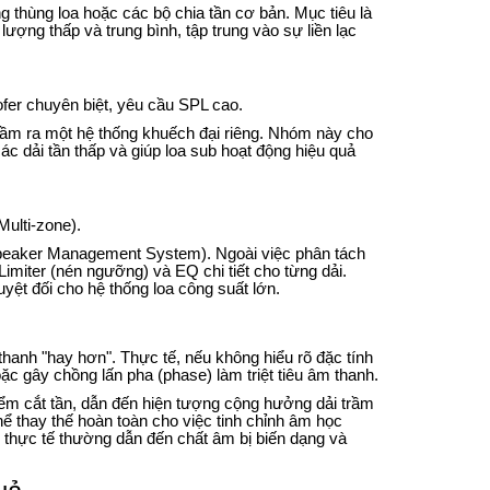
 thùng loa hoặc các bộ chia tần cơ bản. Mục tiêu là
lượng thấp và trung bình, tập trung vào sự liền lạc
fer chuyên biệt, yêu cầu SPL cao.
trầm ra một hệ thống khuếch đại riêng. Nhóm này cho
các dải tần thấp và giúp loa sub hoạt động hiệu quả
Multi-zone).
speaker Management System). Ngoài việc phân tách
imiter (nén ngưỡng) và EQ chi tiết cho từng dải.
yệt đối cho hệ thống loa công suất lớn.
thanh "hay hơn". Thực tế, nếu không hiểu rõ đặc tính
hoặc gây chồng lấn pha (phase) làm triệt tiêu âm thanh.
điểm cắt tần, dẫn đến hiện tượng cộng hưởng dải trầm
ể thay thế hoàn toàn cho việc tinh chỉnh âm học
 thực tế thường dẫn đến chất âm bị biến dạng và