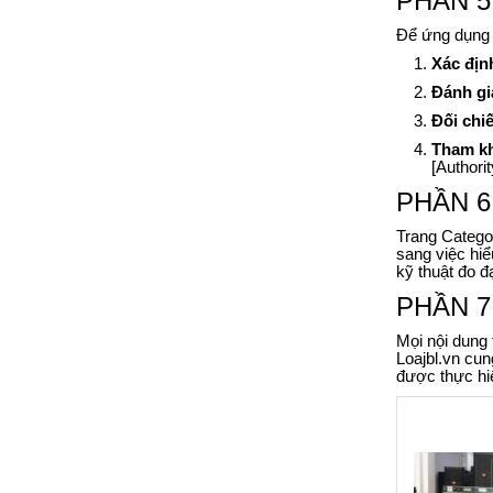
PHẦN 5:
Để ứng dụng 
Xác định
Đánh gi
Đối chi
Tham kh
[Authori
PHẦN 6: 
Trang Categor
sang việc hiể
kỹ thuật đo đ
PHẦN 7:
Mọi nội dung 
Loajbl.vn cun
được thực hiệ