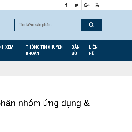
NH XEM
THÔNG TIN CHUYỂN
BẢN
LIÊN
KHOẢN
ĐỒ
HỆ
hân nhóm ứng dụng &