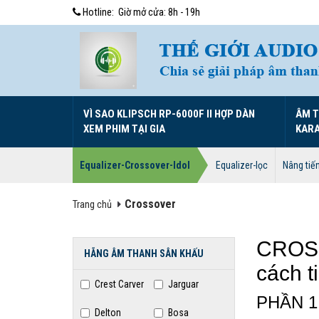
Hotline:
Giờ mở cửa: 8h - 19h
VÌ SAO KLIPSCH RP-6000F II HỢP DÀN
ÂM 
XEM PHIM TẠI GIA
KAR
Equalizer-Crossover-Idol
Equalizer-lọc
Nâng tiế
Crossover
Trang chủ
CROSS
HÃNG ÂM THANH SÂN KHẤU
cách t
Crest Carver
Jarguar
PHẦN 1:
Delton
Bosa