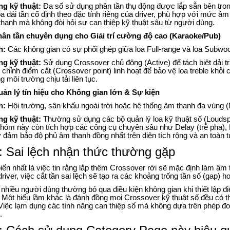
ng kỹ thuật:
Đa số sử dụng phân tần thụ động được lắp sẵn bên trong
óa dải tần cố định theo đặc tính riêng của driver, phù hợp với mức âm 
hanh mà không đòi hỏi sự can thiệp kỹ thuật sâu từ người dùng.
ân tần chuyên dụng cho Giải trí cường độ cao (Karaoke/Pub)
h:
Các không gian có sự phối ghép giữa loa Full-range và loa Subwoo
ng kỹ thuật:
Sử dụng Crossover chủ động (Active) để tách biệt dải 
 chỉnh điểm cắt (Crossover point) linh hoạt để bảo vệ loa treble khỏi 
g môi trường chịu tải liên tục.
ản lý tín hiệu cho Không gian lớn & Sự kiện
h:
Hội trường, sân khấu ngoài trời hoặc hệ thống âm thanh đa vùng (
ng kỹ thuật:
Thường sử dụng các bộ quản lý loa kỹ thuật số (Loud
nhóm này còn tích hợp các công cụ chuyên sâu như Delay (trễ pha), L
 đảm bảo độ phủ âm thanh đồng nhất trên diện tích rộng và an toàn tu
 Sai lệch nhận thức thường gặp
iến nhất là việc tin rằng lắp thêm Crossover rời sẽ mặc định làm âm 
driver, việc cắt tần sai lệch sẽ tạo ra các khoảng trống tần số (gap) 
nhiều người dùng thường bỏ qua điều kiện không gian khi thiết lập 
 Một hiểu lầm khác là đánh đồng mọi Crossover kỹ thuật số đều có th
Việc lạm dụng các tính năng can thiệp số mà không dựa trên phép đo
.