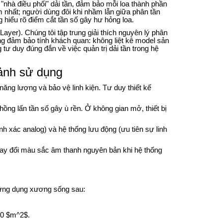
à "nhà điều phối" dải tần, đảm bảo mỗi loa thành phần
lầm nhất; người dùng đôi khi nhầm lẫn giữa phân tần
 hiểu rõ điểm cắt tần số gây hư hỏng loa.
ayer). Chúng tôi tập trung giải thích nguyên lý phân
ng đảm bảo tính khách quan: không liệt kê model sản
ư duy đúng đắn về việc quản trị dải tần trong hệ
cảnh sử dụng
ăng lượng và bảo vệ linh kiện. Tư duy thiết kế
ồng lấn tần số gây ù rền. Ở không gian mở, thiết bị
h xác analog) và hệ thống lưu động (ưu tiên sự linh
ay đổi màu sắc âm thanh nguyên bản khi hệ thống
 ứng dụng xương sống sau:
40
$m^2$
.