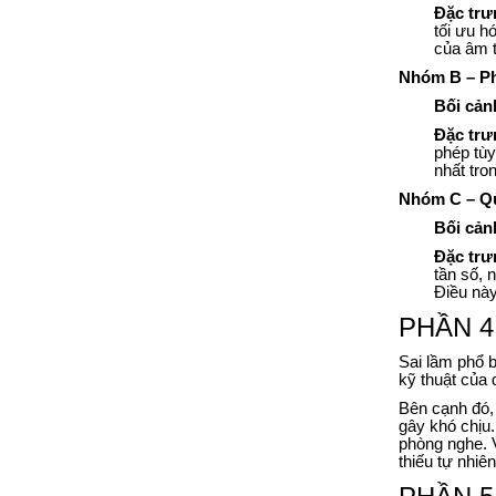
Đặc trư
tối ưu h
của âm t
Nhóm B – Ph
Bối cản
Đặc trư
phép tùy
nhất tron
Nhóm C – Qu
Bối cản
Đặc trư
tần số, 
Điều này
PHẦN 4:
Sai lầm phổ b
kỹ thuật của 
Bên cạnh đó, 
gây khó chịu.
phòng nghe. 
thiếu tự nhiên