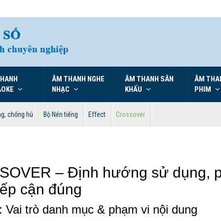
THANH
ÂM THANH NGHE
ÂM THANH SÂN
ÂM THA
AOKE
NHẠC
KHẤU
PHIM
ng, chống hú
Bộ Nén tiếng
Effect
Crossover
OVER – Định hướng sử dụng, p
iếp cận đúng
 Vai trò danh mục & phạm vi nội dung