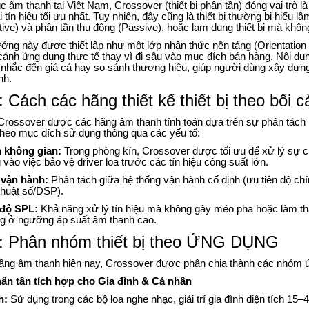
úc âm thanh tại Việt Nam, Crossover (thiết bị phân tần) đóng vai trò l
 tín hiệu tối ưu nhất. Tuy nhiên, đây cũng là thiết bị thường bị hiểu 
ive) và phân tần thụ động (Passive), hoặc lạm dụng thiết bị mà không
ớng này được thiết lập như một lớp nhận thức nền tảng (Orientation L
cảnh ứng dụng thực tế thay vì đi sâu vào mục đích bán hàng. Nội du
hắc đến giá cả hay so sánh thương hiệu, giúp người dùng xây dựng t
nh.
Cách các hãng thiết kế thiết bị theo bối 
Crossover được các hãng âm thanh tính toán dựa trên sự phân tách n
theo mục đích sử dụng thông qua các yếu tố:
h không gian:
Trong phòng kín, Crossover được tối ưu để xử lý sự ch
g vào việc bảo vệ driver loa trước các tín hiệu công suất lớn.
 vận hành:
Phân tách giữa hệ thống vận hành cố định (ưu tiên độ chín
thuật số/DSP).
độ SPL:
Khả năng xử lý tín hiệu mà không gây méo pha hoặc làm th
ng ở ngưỡng áp suất âm thanh cao.
 Phân nhóm thiết bị theo ỨNG DỤNG
tầng âm thanh hiện nay, Crossover được phân chia thành các nhóm
ân tần tích hợp cho Gia đình & Cá nhân
h:
Sử dụng trong các bộ loa nghe nhạc, giải trí gia đình diện tích 15–