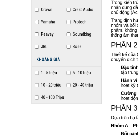
Trong kiến tr
nhận đúng dải
Crown
Crest Audio
chủ động (Act
Trang định hư
Yamaha
Protech
nhóm và bối 
phẩm, không n
Peavey
Soundking
thống âm tha
PHẦN 2: 
JBL
Bose
Thiết kế của 
KHOẢNG GIÁ
chuyển dịch 
Đặc tín
tập trun
1 - 5 triệu
5 - 10 triệu
Hành vi
10 - 20 triệu
20 - 40 triệu
hoạt kỹ 
Cường 
40 - 100 Triệu
hoạt độ
PHẦN 3:
Dựa trên hạ 
Nhóm A – Ph
Bối cản