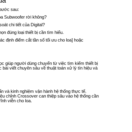
uả
 bước sau:
oa Subwoofer rời không?
t chi tiết của Digital?
 đúng loại thiết bị cần tìm hiểu.
xác định điểm cắt tần số tối ưu cho loa] hoặc
lọc giúp người dùng chuyển từ việc tìm kiếm thiết bị
 bài viết chuyên sâu về thuật toán xử lý tín hiệu và
ẩn và kinh nghiệm vận hành hệ thống thực tế.
hiệu chỉnh Crossover can thiệp sâu vào hệ thống cần
ĩnh viễn cho loa.