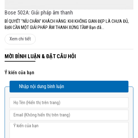
Bose 502A: Giải pháp âm thanh
BÍ QUYẾT "NÍU CHÂN" KHÁCH HÀNG: KHI KHÔNG GIAN ĐẸP LÀ CHƯA ĐỦ,
BẠN CẦN MỘT GIẢI PHÁP ÂM THANH XỨNG TẦM! Bạn đã...
Xem chi tiết
MỜI BÌNH LUẬN & ĐẶT CÂU HỎI
Ý kiến của bạn
Nhập nội dung bình luận