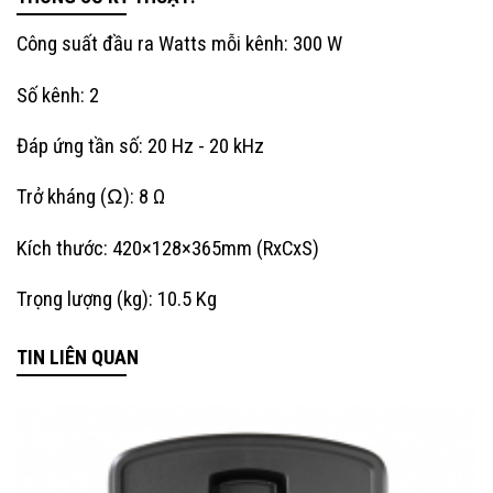
Công suất đầu ra Watts mỗi kênh: 300 W
Số kênh: 2
Đáp ứng tần số: 20 Hz - 20 kHz
Trở kháng (Ω): 8 Ω
Kích thước:
420×128×365mm (RxCxS)
Trọng lượng (kg): 10.5 Kg
TIN LIÊN QUAN