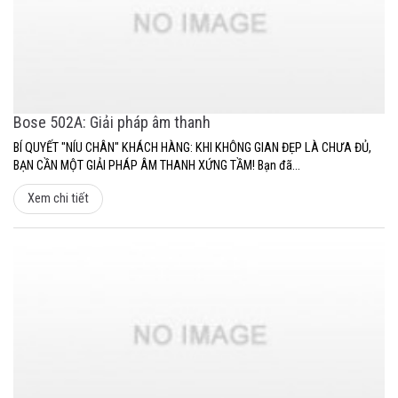
Bose 502A: Giải pháp âm thanh
BÍ QUYẾT "NÍU CHÂN" KHÁCH HÀNG: KHI KHÔNG GIAN ĐẸP LÀ CHƯA ĐỦ,
BẠN CẦN MỘT GIẢI PHÁP ÂM THANH XỨNG TẦM! Bạn đã...
Xem chi tiết