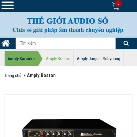
0
Amply Karaoke
Amply Boston
Amply Jarguar Suhyoung
Amply Boston
Trang chủ