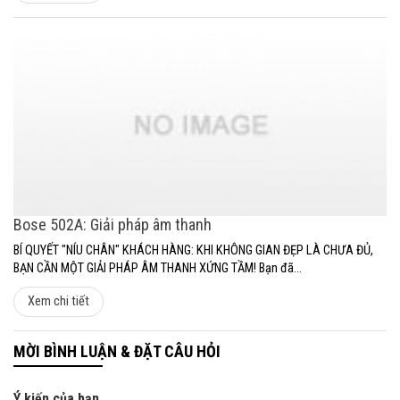
Bose 502A: Giải pháp âm thanh
BÍ QUYẾT "NÍU CHÂN" KHÁCH HÀNG: KHI KHÔNG GIAN ĐẸP LÀ CHƯA ĐỦ,
BẠN CẦN MỘT GIẢI PHÁP ÂM THANH XỨNG TẦM! Bạn đã...
Xem chi tiết
MỜI BÌNH LUẬN & ĐẶT CÂU HỎI
Ý kiến của bạn