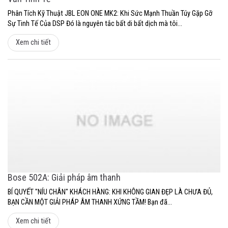
Phân Tích Kỹ Thuật JBL EON ONE MK2: Khi Sức Mạnh Thuần Túy Gặp Gỡ
Sự Tinh Tế Của DSP Đó là nguyên tắc bất di bất dịch mà tôi...
Xem chi tiết
Bose 502A: Giải pháp âm thanh
BÍ QUYẾT "NÍU CHÂN" KHÁCH HÀNG: KHI KHÔNG GIAN ĐẸP LÀ CHƯA ĐỦ,
BẠN CẦN MỘT GIẢI PHÁP ÂM THANH XỨNG TẦM! Bạn đã...
Xem chi tiết