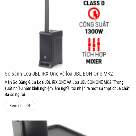
So sánh Loa JBL IRX One và loa JBL EON One MK2
Màn So Găng Giữa Loa JBL IRX ONE VÀ Loa JBL EON ONE MK2 "Trong
suốt nhiều năm kinh nghiệm làm nghề, tôi nhận ra một sự thật chua chát:
Đa số người...
Xem chi tiết