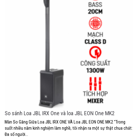
So sánh Loa JBL IRX One và loa JBL EON One MK2
Màn So Găng Giữa Loa JBL IRX ONE VÀ Loa JBL EON ONE MK2 "Trong
suốt nhiều năm kinh nghiệm làm nghề, tôi nhận ra một sự thật chua chát:
Đa số người...