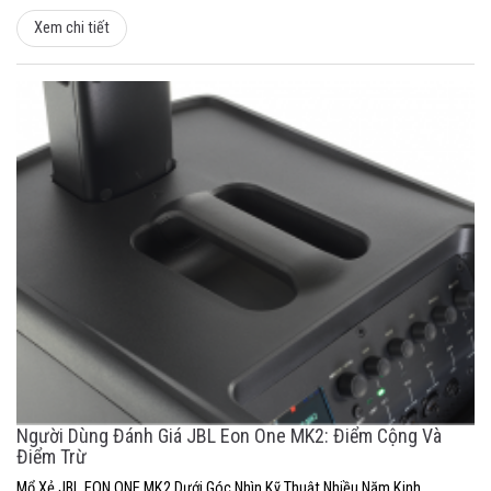
Xem chi tiết
Người Dùng Đánh Giá JBL Eon One MK2: Điểm Cộng Và
Điểm Trừ
Mổ Xẻ JBL EON ONE MK2 Dưới Góc Nhìn Kỹ Thuật Nhiều Năm Kinh