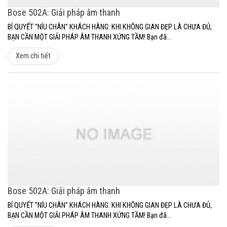
Bose 502A: Giải pháp âm thanh
BÍ QUYẾT "NÍU CHÂN" KHÁCH HÀNG: KHI KHÔNG GIAN ĐẸP LÀ CHƯA ĐỦ,
BẠN CẦN MỘT GIẢI PHÁP ÂM THANH XỨNG TẦM! Bạn đã...
Xem chi tiết
Bose 502A: Giải pháp âm thanh
BÍ QUYẾT "NÍU CHÂN" KHÁCH HÀNG: KHI KHÔNG GIAN ĐẸP LÀ CHƯA ĐỦ,
BẠN CẦN MỘT GIẢI PHÁP ÂM THANH XỨNG TẦM! Bạn đã...