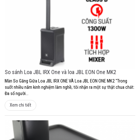
So sánh Loa JBL IRX One và loa JBL EON One MK2
Màn So Găng Giữa Loa JBL IRX ONE VÀ Loa JBL EON ONE MK2 "Trong
suốt nhiều năm kinh nghiệm làm nghề, tôi nhận ra một sự thật chua chát:
Đa số người...
Xem chi tiết