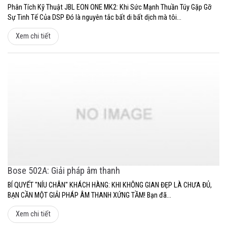
Phân Tích Kỹ Thuật JBL EON ONE MK2: Khi Sức Mạnh Thuần Túy Gặp Gỡ
Sự Tinh Tế Của DSP Đó là nguyên tắc bất di bất dịch mà tôi...
Xem chi tiết
Bose 502A: Giải pháp âm thanh
BÍ QUYẾT "NÍU CHÂN" KHÁCH HÀNG: KHI KHÔNG GIAN ĐẸP LÀ CHƯA ĐỦ,
BẠN CẦN MỘT GIẢI PHÁP ÂM THANH XỨNG TẦM! Bạn đã...
Xem chi tiết