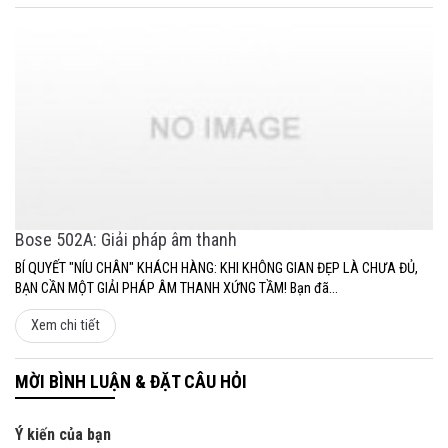
Bose 502A: Giải pháp âm thanh
BÍ QUYẾT "NÍU CHÂN" KHÁCH HÀNG: KHI KHÔNG GIAN ĐẸP LÀ CHƯA ĐỦ,
BẠN CẦN MỘT GIẢI PHÁP ÂM THANH XỨNG TẦM! Bạn đã...
Xem chi tiết
MỜI BÌNH LUẬN & ĐẶT CÂU HỎI
Ý kiến của bạn