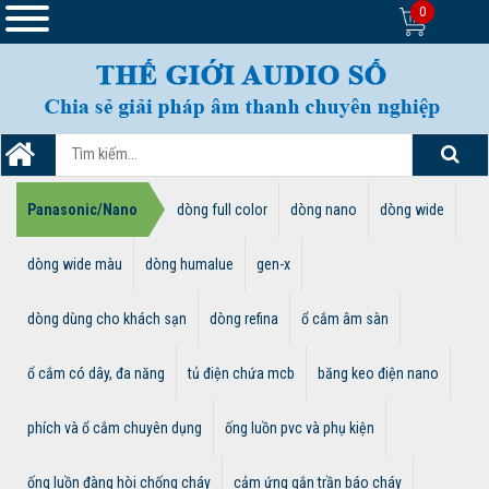
0
Panasonic/Nano
dòng full color
dòng nano
dòng wide
dòng wide màu
dòng humalue
gen-x
dòng dùng cho khách sạn
dòng refina
ổ cắm âm sàn
ổ cắm có dây, đa năng
tủ điện chứa mcb
băng keo điện nano
phích và ổ cắm chuyên dụng
ống luồn pvc và phụ kiện
ống luồn đàng hòi chống cháy
cảm ứng gắn trần báo cháy