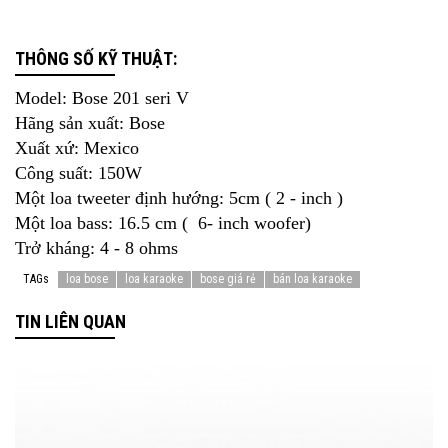
THÔNG SỐ KỸ THUẬT:
Model:
Bose 201 seri V
Hãng sản xuất:
Bose
Xuất xứ:
Mexico
Công suất:
150W
Một loa tweeter định hướng:
5cm ( 2 - inch )
Một loa bass:
16.5 cm ( 6- inch woofer)
Trở kháng:
4 - 8 ohms
TAGs
loa bose
loa karaoke
bose giá rẻ
bán loa karaoke
TIN LIÊN QUAN