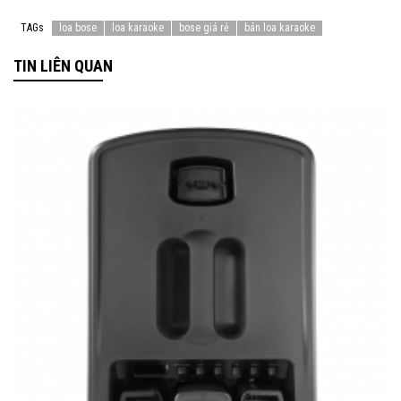
TAGs
loa bose
loa karaoke
bose giá rẻ
bán loa karaoke
TIN LIÊN QUAN