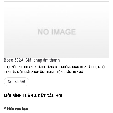
Bose 502A: Giải pháp âm thanh
BÍ QUYẾT "NÍU CHÂN" KHÁCH HÀNG: KHI KHÔNG GIAN ĐẸP LÀ CHƯA ĐỦ,
BẠN CẦN MỘT GIẢI PHÁP ÂM THANH XỨNG TẦM! Bạn đã...
Xem chi tiết
MỜI BÌNH LUẬN & ĐẶT CÂU HỎI
Ý kiến của bạn