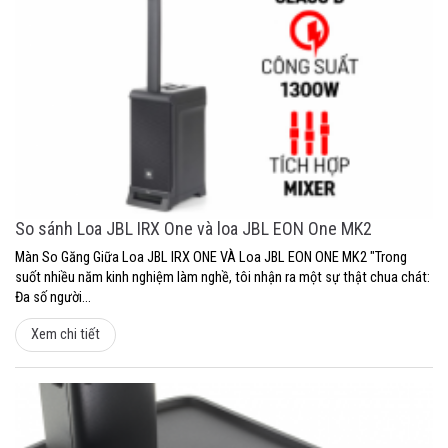
So sánh Loa JBL IRX One và loa JBL EON One MK2
Màn So Găng Giữa Loa JBL IRX ONE VÀ Loa JBL EON ONE MK2 "Trong
suốt nhiều năm kinh nghiệm làm nghề, tôi nhận ra một sự thật chua chát:
Đa số người...
Xem chi tiết