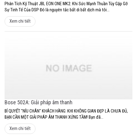
Phân Tích Kỹ Thuật JBL EON ONE MK2: Khi Sức Mạnh Thuần Túy Gặp Gỡ
Sự Tinh Tế Của DSP Đó là nguyên tắc bất di bất dịch mà tôi...
Xem chi tiết
Bose 502A: Giải pháp âm thanh
BÍ QUYẾT "NÍU CHÂN" KHÁCH HÀNG: KHI KHÔNG GIAN ĐẸP LÀ CHƯA ĐỦ,
BẠN CẦN MỘT GIẢI PHÁP ÂM THANH XỨNG TẦM! Bạn đã...
Xem chi tiết