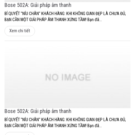
Bose 502A: Giải pháp âm thanh
BÍ QUYẾT "NÍU CHÂN" KHÁCH HÀNG: KHI KHÔNG GIAN ĐẸP LÀ CHƯA ĐỦ,
BẠN CẦN MỘT GIẢI PHÁP ÂM THANH XỨNG TẦM! Bạn đã...
Xem chi tiết
Bose 502A: Giải pháp âm thanh
BÍ QUYẾT "NÍU CHÂN" KHÁCH HÀNG: KHI KHÔNG GIAN ĐẸP LÀ CHƯA ĐỦ,
BẠN CẦN MỘT GIẢI PHÁP ÂM THANH XỨNG TẦM! Bạn đã...