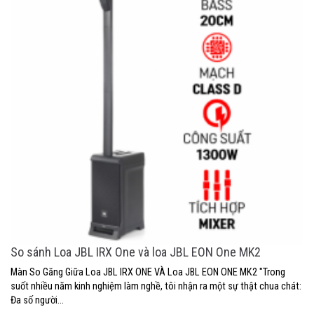
So sánh Loa JBL IRX One và loa JBL EON One MK2
Màn So Găng Giữa Loa JBL IRX ONE VÀ Loa JBL EON ONE MK2 "Trong
suốt nhiều năm kinh nghiệm làm nghề, tôi nhận ra một sự thật chua chát:
Đa số người...