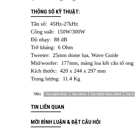
THÔNG SỐ KỸ THUẬT:
Tần số: 45Hz-27kHz
Công suất: 150W/300W
Độ nhạy: 88 dB
Trở kháng: 6 Ohm
Tweeter: 25mm dome lụa, Wave Guide
Mid/woofer: 177mm, màng loa kết cấu tổ ong 
Kích thước: 420 x 244 x 297 mm
Trọng lượng: 11.4 Kg
TAGs
loa nghe nhạc
loa Jamo
loa nghe nhạc Jamo
loa n
TIN LIÊN QUAN
MỜI BÌNH LUẬN & ĐẶT CÂU HỎI