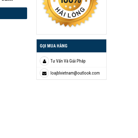
GỌI MUA HÀNG
Tư Vấn Và Giải Pháp
loajblvietnam@outlook.com