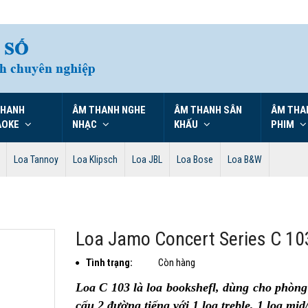
THANH
ÂM THANH NGHE
ÂM THANH SÂN
ÂM THA
AOKE
NHẠC
KHẤU
PHIM
Loa Tannoy
Loa Klipsch
Loa JBL
Loa Bose
Loa B&W
Loa Jamo Concert Series C 10
Tình trạng:
Còn hàng
Loa C 103 là loa bookshefl, dùng cho phòng
cấu 2 đường tiếng với 1 loa treble, 1 loa mid/