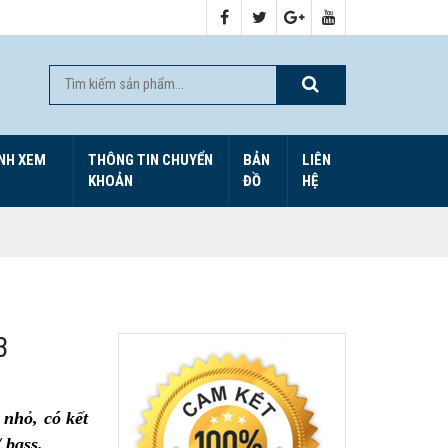
NH XEM
THÔNG TIN CHUYỂN
BẢN
LIÊN
KHOẢN
ĐỒ
HỆ
3
 nhỏ, có kết
 bass.