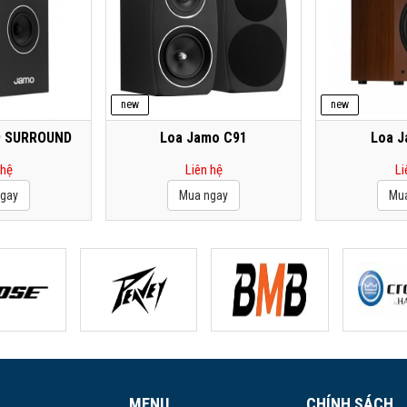
new
new
9 SURROUND
Loa Jamo C91
Loa J
 hệ
Liên hệ
Li
MENU
CHÍNH SÁCH