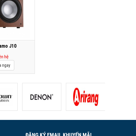
amo J10
ên hệ
ĐĂNG KÝ EMAIL KHUYẾN MÃI