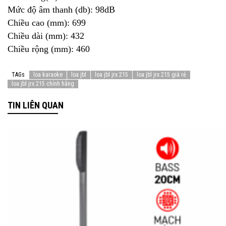
Mức độ âm thanh (db): 98dB
Chiều cao (mm): 699
Chiều dài (mm): 432
Chiều rộng (mm): 460
TAGs
loa karaoke
loa jbl
loa jbl jrx 215
loa jbl jrx 215 giá rẻ
loa jbl jrx 215 chính hãng
TIN LIÊN QUAN