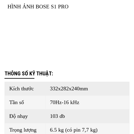
HÌNH ẢNH BOSE S1 PRO
THÔNG SỐ KỸ THUẬT:
Kích thước
332x282x240mm
Tần số
70Hz-16 kHz
Độ nhạy
103 db
Trọng lượng
6.5 kg (có pin 7,7 kg)