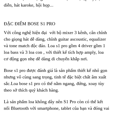
diễn, hát karoke, hội họp...
ĐẶC ĐIỂM BOSE S1 PRO
Với công nghệ hiện đại với bộ mixer 3 kênh, cân chỉnh
cho giọng hát dễ dàng, chỉnh guitar ascoustic, equalizer
và tone match độc đáo. Loa s1 pro gồm 4 driver gồm 1
loa bass và 3 loa con , với thiết kế tích hợp amply, loa
cơ động gọn nhẹ dễ dàng di chuyển khắp nơi.
Bose s1 pro được đánh giá là sản phẩm thiết kế nhỏ gọn
nhưng vô cùng sang trọng, tinh tế đặc biệt chất âm xuất
sắc.Loa bose s1 pro có thể nằm ngang, đứng, xoay tùy
theo sở thích quý khách hàng.
Là sản phẩm loa không dây nên S1 Pro còn có thể kết
nối Bluetooth với smartphone, tablet của bạn và đóng vai