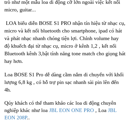
trò như một mẫu loa di động cỡ lớn ngoài việc kết nối
micro, guitar...
LOA biểu diễn BOSE S1 PRO nhận tín hiệu từ nhạc cụ,
micro và kết nối bluetooth cho smartphone, ipad có hát
và phát nhạc nhanh chóng tiện lợi. Chỉnh volume hay
độ khuếch đại từ nhạc cụ, micro ở kênh 1,2 , kết nối
Bluetooth kênh 3,bật tính năng tone match cho giọng hát
hay hơn.
Loa BOSE S1 Pro dễ dàng cầm nắm di chuyển với khối
lượng 6,8 kg , có hỗ trợ pin sạc nhanh sài pin lên đến
4h.
Qúy khách có thể tham khảo các loa di động chuyên
nghiệp khác như loa
JBL EON ONE PRO
, Loa
JBL
EON 208P
..