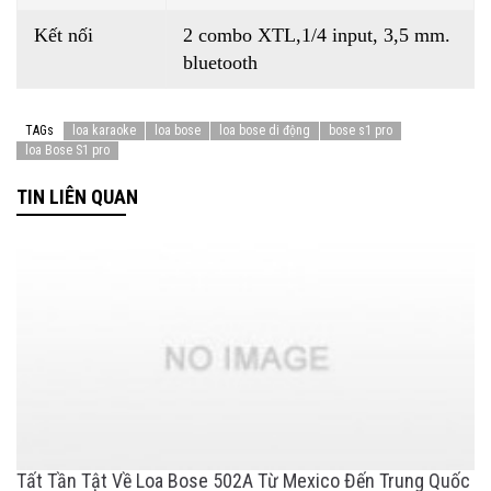
Kết nối
2 combo XTL,1/4 input, 3,5 mm.
bluetooth
TAGs
loa karaoke
loa bose
loa bose di động
bose s1 pro
loa Bose S1 pro
TIN LIÊN QUAN
Tất Tần Tật Về Loa Bose 502A Từ Mexico Đến Trung Quốc