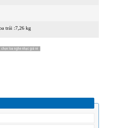
a trái :7,26 kg
chọn loa nghe nhạc giá rẻ