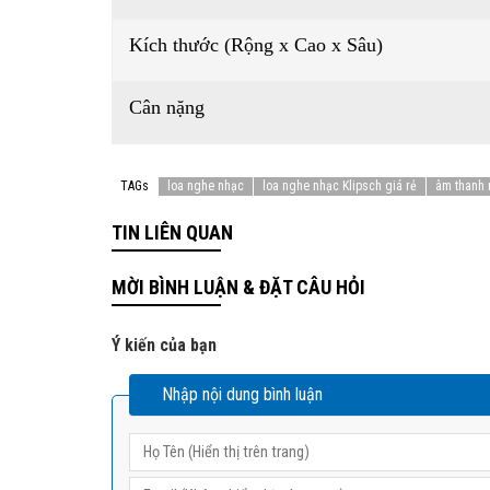
Kích thước (Rộng x Cao x Sâu)
Cân nặng
TAGs
loa nghe nhạc
loa nghe nhạc Klipsch giá rẻ
âm thanh 
TIN LIÊN QUAN
MỜI BÌNH LUẬN & ĐẶT CÂU HỎI
Ý kiến của bạn
Nhập nội dung bình luận