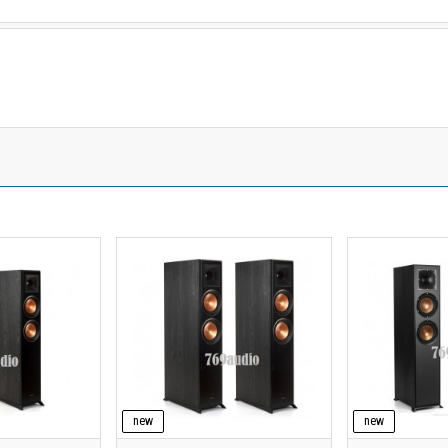
new
new