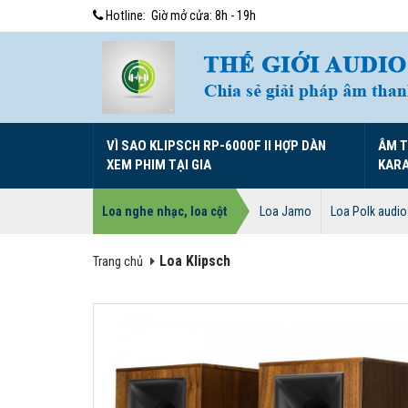
Hotline:
Giờ mở cửa: 8h - 19h
VÌ SAO KLIPSCH RP-6000F II HỢP DÀN
ÂM 
XEM PHIM TẠI GIA
KAR
Loa nghe nhạc, loa cột
Loa Jamo
Loa Polk audio
Loa Klipsch
Trang chủ