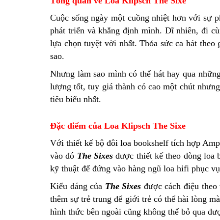
Tổng quan về Loa Klipsch The Sixe
Cuộc sống ngày một cuồng nhiệt hơn với sự ph
phát triển và khẳng định mình. Dĩ nhiên, đi cù
lựa chọn tuyệt vời nhất. Thỏa sức ca hát theo 
sao.
Nhưng làm sao mình có thể hát hay qua những 
lượng tốt, tuy giá thành có cao một chút nhưng
tiêu biểu nhất.
Đặc điểm của Loa Klipsch The Sixe
Với thiết kế bộ đôi loa bookshelf tích hợp Am
vào đó
The Sixes
được thiết kế theo dòng loa b
kỹ thuật để đứng vào hàng ngũ loa hifi phục vụ 
Kiểu dáng của
The Sixes
được cách điệu theo 
thêm sự trẻ trung để giới trẻ có thể hài lòng
hình thức bên ngoài cũng không thể bỏ qua đư