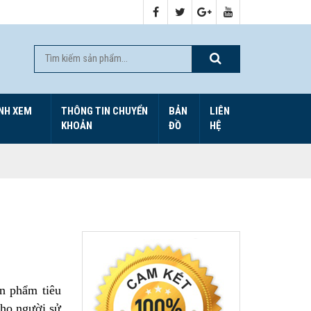
NH XEM
THÔNG TIN CHUYỂN
BẢN
LIÊN
KHOẢN
ĐỒ
HỆ
n phẩm tiêu
cho người sử