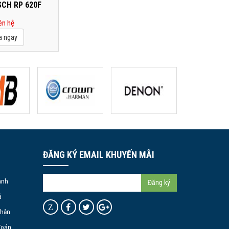
SCH RP 620F
ên hệ
ĐĂNG KÝ EMAIL KHUYẾN MÃI
ành
Đăng ký
ả
Z
Nhận
Toán