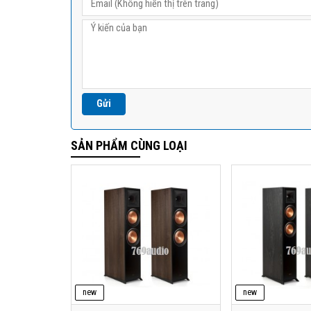
SẢN PHẨM CÙNG LOẠI
new
new