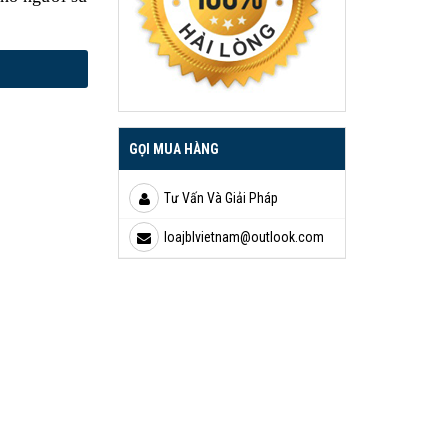
GỌI MUA HÀNG
Tư Vấn Và Giải Pháp
loajblvietnam@outlook.com