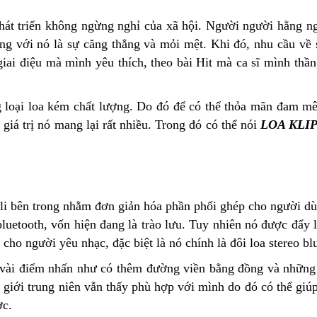
át triển không ngừng nghỉ của xã hội. Người người hằng ng
ng với nó là sự căng thẳng và mỏi mệt. Khi đó, nhu cầu về sự
giai điệu mà mình yêu thích, theo bài Hit mà ca sĩ mình thần
loại loa kém chất lượng. Do đó để có thể thỏa mãn đam mê 
 giá trị nó mang lại rất nhiều. Trong đó có thể nói
LOA KLI
pli bên trong nhằm đơn giản hóa phần phối ghép cho người d
luetooth, vốn hiện đang là trào lưu. Tuy nhiên nó được đẩy 
cho người yêu nhạc, đặc biệt là nó chính là đôi loa stereo bl
vài điểm nhấn như có thêm đường viền bằng đồng và những n
 mà giới trung niên vẫn thấy phù hợp với mình do đó có thể 
ợc.