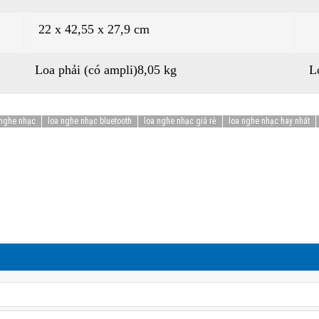
22 x 42,55 x 27,9 cm
Loa phải (có ampli)8,05 kg
Lo
nghe nhạc
loa nghe nhạc bluetooth
loa nghe nhạc giá rẻ
loa nghe nhạc hay nhất