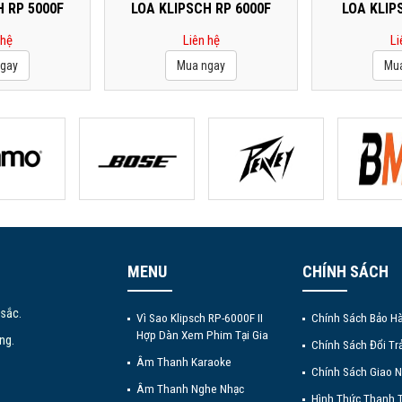
H RP 5000F
LOA KLIPSCH RP 6000F
LOA KLIP
 hệ
Liên hệ
Li
MENU
CHÍNH SÁCH
 sắc.
Vì Sao Klipsch RP-6000F II
Chính Sách Bảo H
Hợp Dàn Xem Phim Tại Gia
ng.
Chính Sách Đổi Tr
Âm Thanh Karaoke
Chính Sách Giao 
Âm Thanh Nghe Nhạc
Hình Thức Thanh 