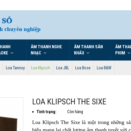
THANH
ÂM THANH NGHE
ÂM THANH SÂN
ÂM THA
AOKE
NHẠC
KHẤU
PHIM
Loa Tannoy
Loa Klipsch
Loa JBL
Loa Bose
Loa B&W
LOA KLIPSCH THE SIXE
Tình trạng:
Còn hàng
Loa Klipsch The Sixe là một trong những sả
biểu mang lại chất lượng âm thanh tuyệt vời 