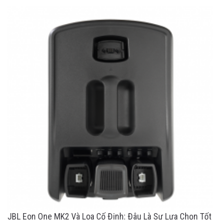
JBL Eon One MK2 Và Loa Cố Định: Đâu Là Sự Lựa Chọn Tốt