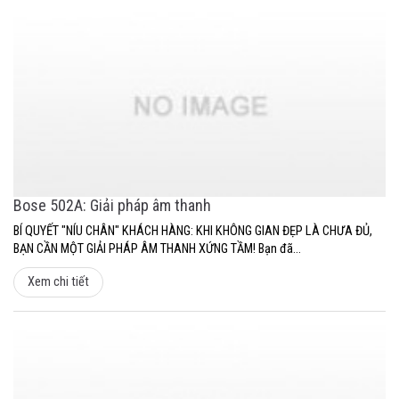
Bose 502A: Giải pháp âm thanh
BÍ QUYẾT "NÍU CHÂN" KHÁCH HÀNG: KHI KHÔNG GIAN ĐẸP LÀ CHƯA ĐỦ,
BẠN CẦN MỘT GIẢI PHÁP ÂM THANH XỨNG TẦM! Bạn đã...
Xem chi tiết