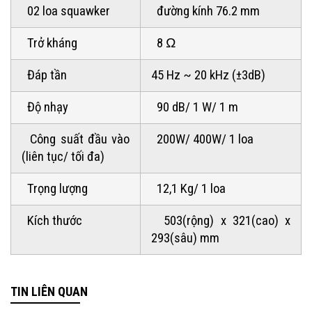
02 loa squawker
đường kính 76.2 mm
Trở kháng
8 Ω
Đáp tần
45 Hz ~ 20 kHz (±3dB)
Độ nhạy
90 dB/ 1 W/ 1 m
Công suất đầu vào
200W/ 400W/ 1 loa
(liên tục/ tối đa)
Trọng lượng
12,1 Kg/ 1 loa
Kích thước
503(rộng) x 321(cao) x
293(sâu) mm
TIN LIÊN QUAN