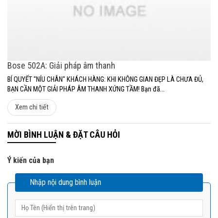
Bose 502A: Giải pháp âm thanh
BÍ QUYẾT "NÍU CHÂN" KHÁCH HÀNG: KHI KHÔNG GIAN ĐẸP LÀ CHƯA ĐỦ,
BẠN CẦN MỘT GIẢI PHÁP ÂM THANH XỨNG TẦM! Bạn đã...
Xem chi tiết
MỜI BÌNH LUẬN & ĐẶT CÂU HỎI
Ý kiến của bạn
Nhập nội dung bình luận