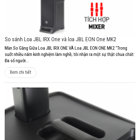
So sánh Loa JBL IRX One và loa JBL EON One MK2
Màn So Găng Giữa Loa JBL IRX ONE VÀ Loa JBL EON ONE MK2 "Trong
suốt nhiều năm kinh nghiệm làm nghề, tôi nhận ra một sự thật chua chát:
Đa số người...
Xem chi tiết