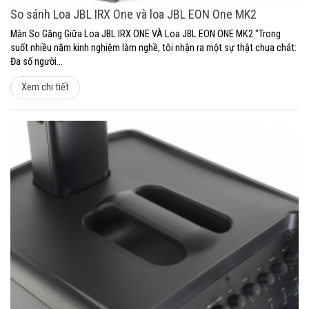
So sánh Loa JBL IRX One và loa JBL EON One MK2
Màn So Găng Giữa Loa JBL IRX ONE VÀ Loa JBL EON ONE MK2 "Trong
suốt nhiều năm kinh nghiệm làm nghề, tôi nhận ra một sự thật chua chát:
Đa số người...
Xem chi tiết