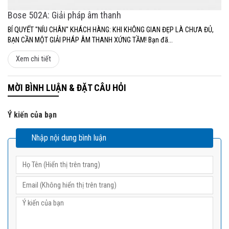
Bose 502A: Giải pháp âm thanh
BÍ QUYẾT "NÍU CHÂN" KHÁCH HÀNG: KHI KHÔNG GIAN ĐẸP LÀ CHƯA ĐỦ,
BẠN CẦN MỘT GIẢI PHÁP ÂM THANH XỨNG TẦM! Bạn đã...
Xem chi tiết
MỜI BÌNH LUẬN & ĐẶT CÂU HỎI
Ý kiến của bạn
Nhập nội dung bình luận