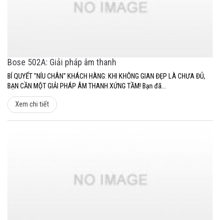
Bose 502A: Giải pháp âm thanh
BÍ QUYẾT "NÍU CHÂN" KHÁCH HÀNG: KHI KHÔNG GIAN ĐẸP LÀ CHƯA ĐỦ,
BẠN CẦN MỘT GIẢI PHÁP ÂM THANH XỨNG TẦM! Bạn đã...
Xem chi tiết