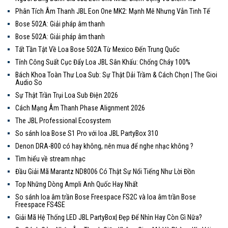
Phân Tích Âm Thanh JBL Eon One MK2: Mạnh Mẽ Nhưng Vẫn Tinh Tế
Bose 502A: Giải pháp âm thanh
Bose 502A: Giải pháp âm thanh
Tất Tần Tật Về Loa Bose 502A Từ Mexico Đến Trung Quốc
Tính Công Suất Cục Đẩy Loa JBL Sân Khấu: Chống Cháy 100%
Bách Khoa Toàn Thư Loa Sub: Sự Thật Dải Trầm & Cách Chọn | The Gioi
Audio So
Sự Thật Trần Trụi Loa Sub Điện 2026
Cách Mạng Âm Thanh Phase Alignment 2026
The JBL Professional Ecosystem
So sánh loa Bose S1 Pro với loa JBL PartyBox 310
Denon DRA-800 có hay không, nên mua để nghe nhạc không ?
Tìm hiểu về stream nhạc
Đầu Giải Mã Marantz ND8006 Có Thật Sự Nổi Tiếng Như Lời Đồn
Top Những Dòng Ampli Anh Quốc Hay Nhất
So sánh loa âm trần Bose Freespace FS2C và loa âm trần Bose
Freespace FS4SE
Giải Mã Hệ Thống LED JBL PartyBox| Đẹp Để Nhìn Hay Còn Gì Nữa?