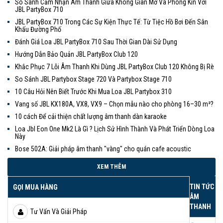
So Sánh Cảm Nhận Âm Thanh Giữa Không Gian Mở Và Phòng Kín Với
JBL PartyBox 710
JBL PartyBox 710 Trong Các Sự Kiện Thực Tế: Từ Tiệc Hồ Bơi Đến Sân
Khấu Đường Phố
Đánh Giá Loa JBL PartyBox 710 Sau Thời Gian Dài Sử Dụng
Hướng Dẫn Bảo Quản JBL PartyBox Club 120
Khắc Phục 7 Lỗi Âm Thanh Khi Dùng JBL PartyBox Club 120 Không Bị Rè
So Sánh JBL Partybox Stage 720 Và Partybox Stage 710
10 Câu Hỏi Nên Biết Trước Khi Mua Loa JBL Partybox 310
Vang số JBL KX180A, VX8, VX9 – Chọn mẫu nào cho phòng 16–30 m²?
10 cách Để cải thiện chất lượng âm thanh dàn karaoke
Loa Jbl Eon One Mk2 Là Gì ? Lịch Sử Hình Thành Và Phát Triển Dòng Loa
Này
Bose 502A: Giải pháp âm thanh "vàng" cho quán cafe acoustic
XEM THÊM
TIN TỨC
GỌI MUA HÀNG
ÂM
THANH
Tư Vấn Và Giải Pháp