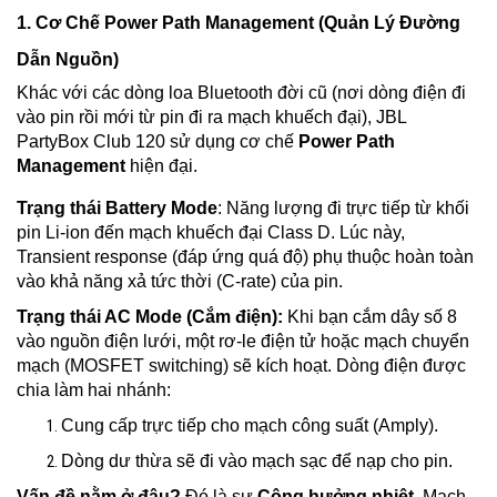
1. Cơ Chế Power Path Management (Quản Lý Đường
Dẫn Nguồn)
Khác với các dòng loa Bluetooth đời cũ (nơi dòng điện đi
vào pin rồi mới từ pin đi ra mạch khuếch đại), JBL
PartyBox Club 120 sử dụng cơ chế
Power Path
Management
hiện đại.
Trạng thái Battery Mode
: Năng lượng đi trực tiếp từ khối
pin Li-ion đến mạch khuếch đại Class D. Lúc này,
Transient response (đáp ứng quá độ) phụ thuộc hoàn toàn
vào khả năng xả tức thời (C-rate) của pin.
Trạng thái AC Mode (Cắm điện):
Khi bạn cắm dây số 8
vào nguồn điện lưới, một rơ-le điện tử hoặc mạch chuyển
mạch (MOSFET switching) sẽ kích hoạt. Dòng điện được
chia làm hai nhánh:
Cung cấp trực tiếp cho mạch công suất (Amply).
Dòng dư thừa sẽ đi vào mạch sạc để nạp cho pin.
Vấn đề nằm ở đâu?
Đó là sự
Cộng hưởng nhiệt
. Mạch