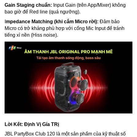
Gain Staging chuẩn:
Input Gain (trên App/Mixer) không
bao giờ để Red line (quá ngưỡng).
I
mpedance Matching (khi cắm Micro rời):
Đảm bảo
Micro có trở kháng phù hợp với cổng Mic Input để tránh
tiếng xì nền (Hiss noise).
Lời Kết: Định Vị Gía TRị
JBL PartyBox Club 120 là một sản phẩm của kỹ thuật số