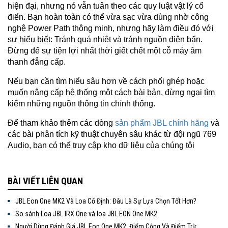
hiện đại, nhưng nó vẫn tuân theo các quy luật vật lý cổ
điển. Bạn hoàn toàn có thể vừa sạc vừa dùng nhờ công
nghệ Power Path thông minh, nhưng hãy làm điều đó với
sự hiểu biết: Tránh quá nhiệt và tránh nguồn điện bẩn.
Đừng để sự tiện lợi nhất thời giết chết một cỗ máy âm
thanh đẳng cấp.
Nếu bạn cần tìm hiểu sâu hơn về cách phối ghép hoặc
muốn nâng cấp hệ thống một cách bài bản, đừng ngại tìm
kiếm những nguồn thông tin chính thống.
Để tham khảo thêm các dòng
sản phẩm JBL chính hãng
và
các bài phân tích kỹ thuật chuyên sâu khác từ đội ngũ 769
Audio, bạn có thể truy cập kho dữ liệu của chúng tôi
BÀI VIẾT LIÊN QUAN
JBL Eon One MK2 Và Loa Cố Định: Đâu Là Sự Lựa Chọn Tốt Hơn?
So sánh Loa JBL IRX One và loa JBL EON One MK2
Người Dùng Đánh Giá JBL Eon One MK2: Điểm Cộng Và Điểm Trừ