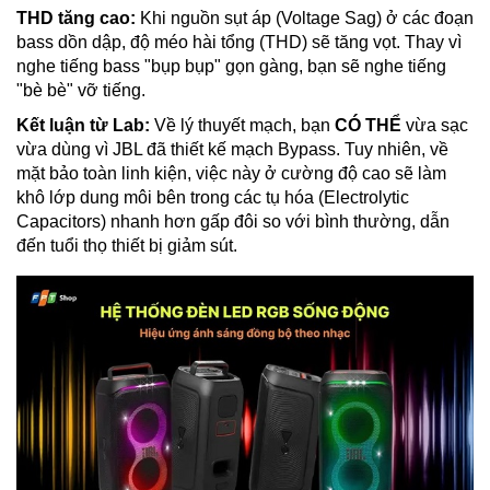
THD tăng cao:
Khi nguồn sụt áp (Voltage Sag) ở các đoạn
bass dồn dập, độ méo hài tổng (THD) sẽ tăng vọt. Thay vì
nghe tiếng bass "bụp bụp" gọn gàng, bạn sẽ nghe tiếng
"bè bè" vỡ tiếng.
Kết luận từ Lab:
Về lý thuyết mạch, bạn
CÓ THỂ
vừa sạc
vừa dùng vì JBL đã thiết kế mạch Bypass. Tuy nhiên, về
mặt bảo toàn linh kiện, việc này ở cường độ cao sẽ làm
khô lớp dung môi bên trong các tụ hóa (Electrolytic
Capacitors) nhanh hơn gấp đôi so với bình thường, dẫn
đến tuổi thọ thiết bị giảm sút.