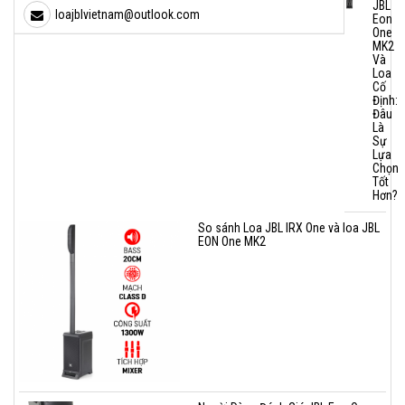
JBL
loajblvietnam@outlook.com
Eon
One
MK2
Và
Loa
Cố
Định:
Đâu
Là
Sự
Lựa
Chọn
Tốt
Hơn?
So sánh Loa JBL IRX One và loa JBL
EON One MK2