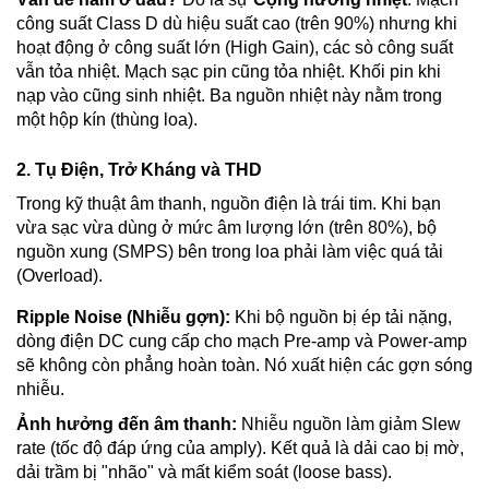
công suất Class D dù hiệu suất cao (trên 90%) nhưng khi
hoạt động ở công suất lớn (High Gain), các sò công suất
vẫn tỏa nhiệt. Mạch sạc pin cũng tỏa nhiệt. Khối pin khi
nạp vào cũng sinh nhiệt. Ba nguồn nhiệt này nằm trong
một hộp kín (thùng loa).
2. Tụ Điện, Trở Kháng và THD
Trong kỹ thuật âm thanh, nguồn điện là trái tim. Khi bạn
vừa sạc vừa dùng ở mức âm lượng lớn (trên 80%), bộ
nguồn xung (SMPS) bên trong loa phải làm việc quá tải
(Overload).
Ripple Noise (Nhiễu gợn):
Khi bộ nguồn bị ép tải nặng,
dòng điện DC cung cấp cho mạch Pre-amp và Power-amp
sẽ không còn phẳng hoàn toàn. Nó xuất hiện các gợn sóng
nhiễu.
Ảnh hưởng đến âm thanh:
Nhiễu nguồn làm giảm Slew
rate (tốc độ đáp ứng của amply). Kết quả là dải cao bị mờ,
dải trầm bị "nhão" và mất kiểm soát (loose bass).