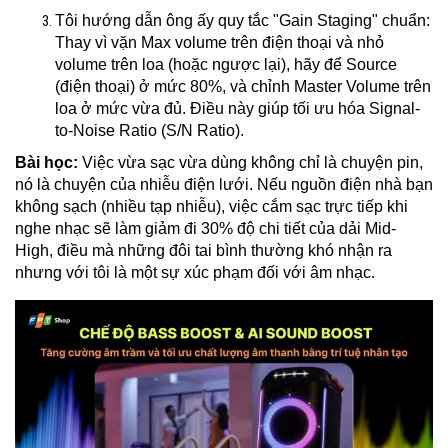
Tôi hướng dẫn ông ấy quy tắc "Gain Staging" chuẩn:
Thay vì vặn Max volume trên điện thoại và nhỏ
volume trên loa (hoặc ngược lại), hãy để Source
(điện thoại) ở mức 80%, và chỉnh Master Volume trên
loa ở mức vừa đủ. Điều này giúp tối ưu hóa Signal-
to-Noise Ratio (S/N Ratio).
Bài học:
Việc vừa sạc vừa dùng không chỉ là chuyện pin,
nó là chuyện của nhiễu điện lưới. Nếu nguồn điện nhà bạn
không sạch (nhiều tạp nhiễu), việc cắm sạc trực tiếp khi
nghe nhạc sẽ làm giảm đi 30% độ chi tiết của dải Mid-
High, điều mà những đôi tai bình thường khó nhận ra
nhưng với tôi là một sự xúc phạm đối với âm nhạc.