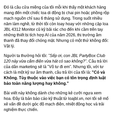
Đó là câu cửa miệng của tôi mỗi khi thấy một khách hàng
mang đến một chiếc loa di động bị chai pin hoặc phồng rộp
mạch nguồn chỉ sau 6 tháng sử dụng. Trong suốt nhiều
năm làm nghề, từ thời tôi còn loay hoay với những cặp loa
JBL 4312 Monitor cũ kỹ bãi rác cho đến khi cầm trên tay
những thiết bị tích hợp AI của năm 2026, thị trường âm
thanh đã thay đổi chóng mặt. Nhưng có một thứ không đổi:
Vật lý.
Người ta thường hỏi tôi:
"Sếp ơi, con JBL PartyBox Club
120 này vừa cắm điện vừa hát có sao không?"
. Câu trả lời
của dân marketing sẽ là "Vô tư đi em". Nhưng tôi, với tư
cách là một kỹ sư âm thanh, câu trả lời của tôi là:
"Có và
Không. Tùy thuộc vào việc bạn có tôn trọng định luật
bảo toàn năng lượng hay không."
Bài viết này không dành cho những kẻ cưỡi ngựa xem
hoa. Đây là bản báo cáo kỹ thuật từ loajbl.vn, nơi tôi sẽ mổ
xẻ vấn đề dưới góc độ mạch điện, nhiệt động học và trải
nghiệm thực chiến.