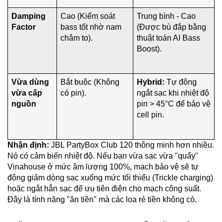
Damping
Cao (Kiểm soát
Trung bình - Cao
Factor
bass tốt nhờ nam
(Được bù đắp bằng
châm to).
thuật toán AI Bass
Boost).
Vừa dùng
Bắt buộc (Không
Hybrid:
Tự động
vừa cấp
có pin).
ngắt sạc khi nhiệt độ
nguồn
pin > 45°C để bảo vệ
cell pin.
Nhận định:
JBL PartyBox Club 120 thông minh hơn nhiều.
Nó có cảm biến nhiệt độ. Nếu bạn vừa sạc vừa "quẩy"
Vinahouse ở mức âm lượng 100%, mạch bảo vệ sẽ tự
động giảm dòng sạc xuống mức tối thiểu (Trickle charging)
hoặc ngắt hẳn sạc để ưu tiên điện cho mạch công suất.
Đây là tính năng "ăn tiền" mà các loa rẻ tiền không có.