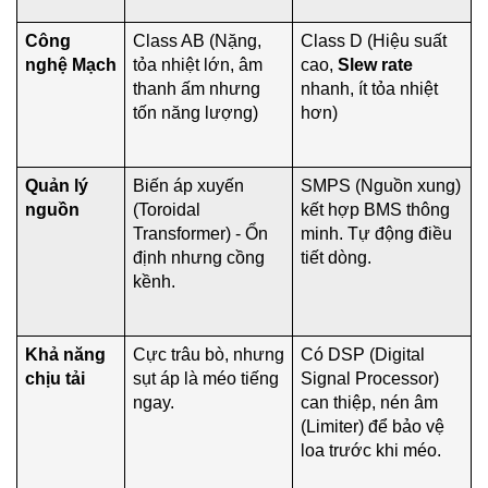
Công
Class AB (Nặng,
Class D (Hiệu suất
nghệ Mạch
tỏa nhiệt lớn, âm
cao,
Slew rate
thanh ấm nhưng
nhanh, ít tỏa nhiệt
tốn năng lượng)
hơn)
Quản lý
Biến áp xuyến
SMPS (Nguồn xung)
nguồn
(Toroidal
kết hợp BMS thông
Transformer) - Ổn
minh. Tự động điều
định nhưng cồng
tiết dòng.
kềnh.
Khả năng
Cực trâu bò, nhưng
Có DSP (Digital
chịu tải
sụt áp là méo tiếng
Signal Processor)
ngay.
can thiệp, nén âm
(Limiter) để bảo vệ
loa trước khi méo.