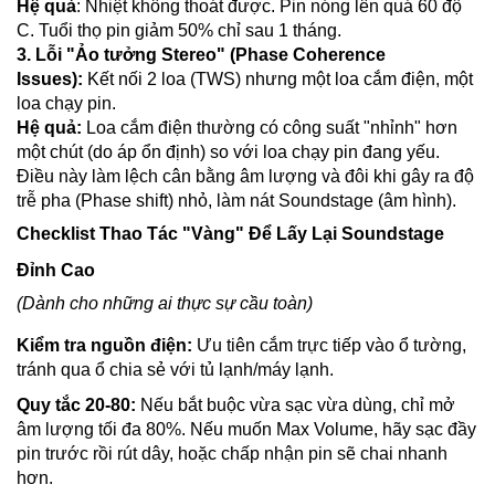
Hệ quả
: Nhiệt không thoát được. Pin nóng lên quá 60 độ
C. Tuổi thọ pin giảm 50% chỉ sau 1 tháng.
3. Lỗi "Ảo tưởng Stereo" (Phase Coherence
Issues):
Kết nối 2 loa (TWS) nhưng một loa cắm điện, một
loa chạy pin.
Hệ quả:
Loa cắm điện thường có công suất "nhỉnh" hơn
một chút (do áp ổn định) so với loa chạy pin đang yếu.
Điều này làm lệch cân bằng âm lượng và đôi khi gây ra độ
trễ pha (Phase shift) nhỏ, làm nát Soundstage (âm hình).
Checklist Thao Tác "Vàng" Để Lấy Lại Soundstage
Đỉnh Cao
(Dành cho những ai thực sự cầu toàn)
Kiểm tra nguồn điện:
Ưu tiên cắm trực tiếp vào ổ tường,
tránh qua ổ chia sẻ với tủ lạnh/máy lạnh.
Quy tắc 20-80:
Nếu bắt buộc vừa sạc vừa dùng, chỉ mở
âm lượng tối đa 80%. Nếu muốn Max Volume, hãy sạc đầy
pin trước rồi rút dây, hoặc chấp nhận pin sẽ chai nhanh
hơn.