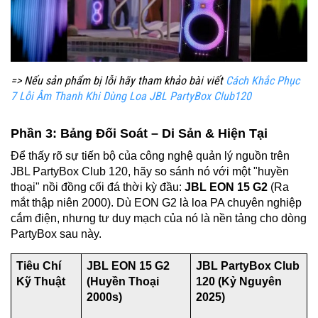
=> Nếu sản phẩm bị lỗi hãy tham khảo bài viết
Cách Khắc Phục
7 Lỗi Âm Thanh Khi Dùng Loa JBL PartyBox Club120
Phần 3: Bảng Đối Soát – Di Sản & Hiện Tại
Để thấy rõ sự tiến bộ của công nghệ quản lý nguồn trên
JBL PartyBox Club 120, hãy so sánh nó với một "huyền
thoại" nồi đồng cối đá thời kỳ đầu:
JBL EON 15 G2
(Ra
mắt thập niên 2000). Dù EON G2 là loa PA chuyên nghiệp
cắm điện, nhưng tư duy mạch của nó là nền tảng cho dòng
PartyBox sau này.
Tiêu Chí
JBL EON 15 G2
JBL PartyBox Club
Kỹ Thuật
(Huyền Thoại
120 (Kỷ Nguyên
2000s)
2025)