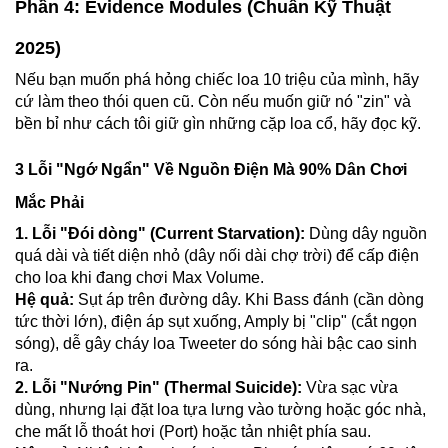
Phần 4: Evidence Modules (Chuẩn Kỹ Thuật
2025)
Nếu bạn muốn phá hỏng chiếc loa 10 triệu của mình, hãy
cứ làm theo thói quen cũ. Còn nếu muốn giữ nó "zin" và
bền bỉ như cách tôi giữ gìn những cặp loa cổ, hãy đọc kỹ.
3 Lỗi "Ngớ Ngẩn" Về Nguồn Điện Mà 90% Dân Chơi
Mắc Phải
1. Lỗi "Đói dòng" (Current Starvation):
Dùng dây nguồn
quá dài và tiết diện nhỏ (dây nối dài chợ trời) để cấp điện
cho loa khi đang chơi Max Volume.
Hệ quả:
Sụt áp trên đường dây. Khi Bass đánh (cần dòng
tức thời lớn), điện áp sụt xuống, Amply bị "clip" (cắt ngọn
sóng), dễ gây cháy loa Tweeter do sóng hài bậc cao sinh
ra.
2. Lỗi "Nướng Pin" (Thermal Suicide):
Vừa sạc vừa
dùng, nhưng lại đặt loa tựa lưng vào tường hoặc góc nhà,
che mất lỗ thoát hơi (Port) hoặc tản nhiệt phía sau.