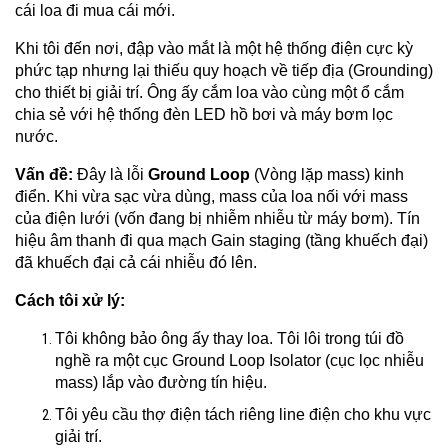
cái loa đi mua cái mới.
Khi tôi đến nơi, đập vào mắt là một hệ thống điện cực kỳ
phức tạp nhưng lại thiếu quy hoạch về tiếp địa (Grounding)
cho thiết bị giải trí. Ông ấy cắm loa vào cùng một ổ cắm
chia sẻ với hệ thống đèn LED hồ bơi và máy bơm lọc
nước.
Vấn đề:
Đây là lỗi
Ground Loop
(Vòng lặp mass) kinh
điển. Khi vừa sạc vừa dùng, mass của loa nối với mass
của điện lưới (vốn đang bị nhiễm nhiễu từ máy bơm). Tín
hiệu âm thanh đi qua mạch Gain staging (tầng khuếch đại)
đã khuếch đại cả cái nhiễu đó lên.
Cách tôi xử lý:
Tôi không bảo ông ấy thay loa. Tôi lôi trong túi đồ
nghề ra một cục Ground Loop Isolator (cục lọc nhiễu
mass) lắp vào đường tín hiệu.
Tôi yêu cầu thợ điện tách riêng line điện cho khu vực
giải trí.